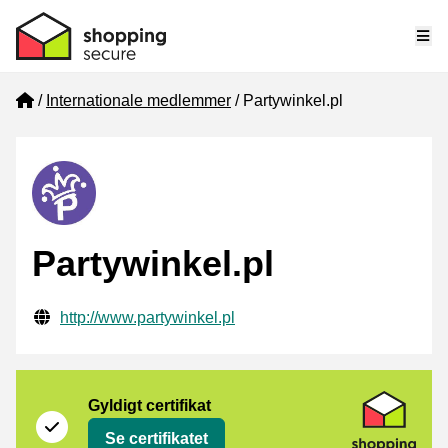
Me
Home
Internationale medlemmer
Partywinkel.pl
Partywinkel.pl
Verificerede kontaktoplysninger
Website URL
http://www.partywinkel.pl
Certifikat
Shopping Secure
Gyldigt certifikat
Se certifikatet