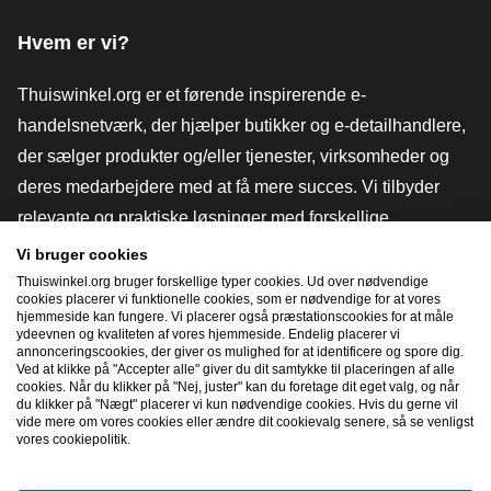
Hvem er vi?
Thuiswinkel.org er et førende inspirerende e-
handelsnetværk, der hjælper butikker og e-detailhandlere,
der sælger produkter og/eller tjenester, virksomheder og
deres medarbejdere med at få mere succes. Vi tilbyder
relevante og praktiske løsninger med forskellige
tillidsmærker, Thuiswinkel-anmeldelser, juridiske værktøjer
Vi bruger cookies
og rådgivning, fortalervirksomhed, markedsundersøgelser
Thuiswinkel.org bruger forskellige typer cookies. Ud over nødvendige
cookies placerer vi funktionelle cookies, som er nødvendige for at vores
og har vores egen uddannelsesplatform, Thuiswinkel e-
hjemmeside kan fungere. Vi placerer også præstationscookies for at måle
ydeevnen og kvaliteten af ​​vores hjemmeside. Endelig placerer vi
Academy.
annonceringscookies, der giver os mulighed for at identificere og spore dig.
Ved at klikke på "Accepter alle" giver du dit samtykke til placeringen af ​​alle
cookies. Når du klikker på "Nej, juster" kan du foretage dit eget valg, og når
du klikker på "Nægt" placerer vi kun nødvendige cookies. Hvis du gerne vil
Naviger hurtigt
vide mere om vores cookies eller ændre dit cookievalg senere, så se venligst
vores cookiepolitik.
[_G