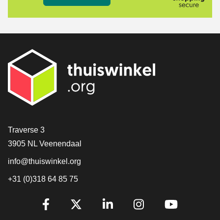
[_General:Contact]
Traverse 3
3905 NL Veenendaal
info@thuiswinkel.org
+31 (0)318 64 85 75
[_General:SocialMediaTitle]
Facebook
X
LinkedIn
Instagram
YouTube