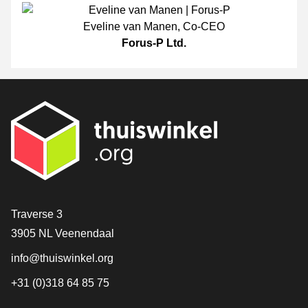
Eveline van Manen
,
Co-CEO
Forus-P Ltd.
[_General:Contact]
Traverse 3
3905 NL Veenendaal
info@thuiswinkel.org
+31 (0)318 64 85 75