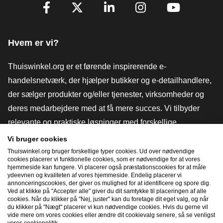
[_General:SocialMediaTitle]
Facebook
X
LinkedIn
Instagram
YouTube
Hvem er vi?
Thuiswinkel.org er et førende inspirerende e-
handelsnetværk, der hjælper butikker og e-detailhandlere,
der sælger produkter og/eller tjenester, virksomheder og
deres medarbejdere med at få mere succes. Vi tilbyder
relevante og praktiske løsninger med forskellige
tillidsmærker, Thuiswinkel-anmeldelser, juridiske værktøjer
Vi bruger cookies
og rådgivning, fortalervirksomhed, markedsundersøgelser
Thuiswinkel.org bruger forskellige typer cookies. Ud over nødvendige
cookies placerer vi funktionelle cookies, som er nødvendige for at vores
og har vores egen uddannelsesplatform, Thuiswinkel e-
hjemmeside kan fungere. Vi placerer også præstationscookies for at måle
ydeevnen og kvaliteten af ​​vores hjemmeside. Endelig placerer vi
Academy.
annonceringscookies, der giver os mulighed for at identificere og spore dig.
Ved at klikke på "Accepter alle" giver du dit samtykke til placeringen af ​​alle
cookies. Når du klikker på "Nej, juster" kan du foretage dit eget valg, og når
du klikker på "Nægt" placerer vi kun nødvendige cookies. Hvis du gerne vil
Naviger hurtigt
vide mere om vores cookies eller ændre dit cookievalg senere, så se venligst