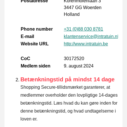
Postadresse
Korenmolenlaan 3
3447 GG Woerden
Holland
Phone number
+31 (0)88 030 8781
E-mail
klantenservice@intratuin.nl
Website URL
http://www.intratuin.be
CoC
30172520
Medlem siden
9. august 2024
Betænkningstid på mindst 14 dage
Shopping Secure-tillidsmærket garanterer, at
medlemmer overholder den lovpligtige 14-dages
betænkningstid.
Læs hvad du kan gøre inden for
denne betænkningstid, og hvad undtagelserne i
loven er
.