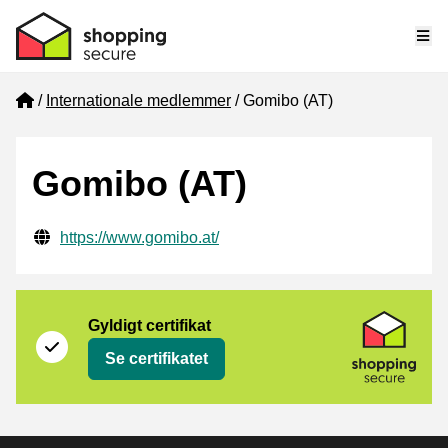
Me
Home
Internationale medlemmer
Gomibo (AT)
Gomibo (AT)
Verificerede kontaktoplysninger
Website URL
https://www.gomibo.at/
Certifikat
Shopping Secure
Gyldigt certifikat
Se certifikatet