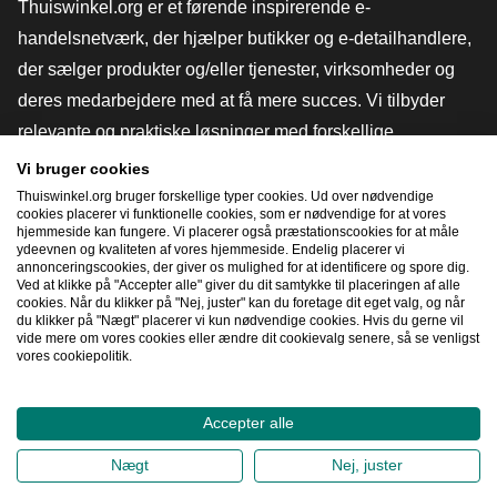
Thuiswinkel.org er et førende inspirerende e-
handelsnetværk, der hjælper butikker og e-detailhandlere,
der sælger produkter og/eller tjenester, virksomheder og
deres medarbejdere med at få mere succes. Vi tilbyder
relevante og praktiske løsninger med forskellige
tillidsmærker, Thuiswinkel-anmeldelser, juridiske værktøjer
Vi bruger cookies
og rådgivning, fortalervirksomhed, markedsundersøgelser
Thuiswinkel.org bruger forskellige typer cookies. Ud over nødvendige
cookies placerer vi funktionelle cookies, som er nødvendige for at vores
og har vores egen uddannelsesplatform, Thuiswinkel e-
hjemmeside kan fungere. Vi placerer også præstationscookies for at måle
ydeevnen og kvaliteten af ​​vores hjemmeside. Endelig placerer vi
Academy.
annonceringscookies, der giver os mulighed for at identificere og spore dig.
Ved at klikke på "Accepter alle" giver du dit samtykke til placeringen af ​​alle
cookies. Når du klikker på "Nej, juster" kan du foretage dit eget valg, og når
du klikker på "Nægt" placerer vi kun nødvendige cookies. Hvis du gerne vil
Naviger hurtigt
vide mere om vores cookies eller ændre dit cookievalg senere, så se venligst
vores cookiepolitik.
[_G
Accepter alle
2026
©
Thuiswinkel.org
Nægt
Nej, juster
Fortrolighedserklæring
Cookieerklæring