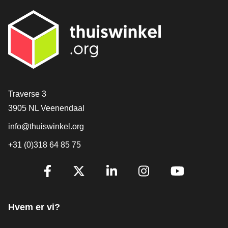
[_General:Contact]
Traverse 3
3905 NL Veenendaal
info@thuiswinkel.org
+31 (0)318 64 85 75
[_General:SocialMediaTitle]
Facebook
X
LinkedIn
Instagram
YouTube
Hvem er vi?