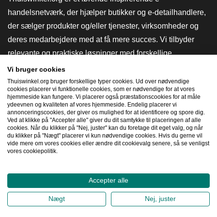
handelsnetværk, der hjælper butikker og e-detailhandlere,
der sælger produkter og/eller tjenester, virksomheder og
deres medarbejdere med at få mere succes. Vi tilbyder
relevante og praktiske løsninger med forskellige
tillidsmærker, Thuiswinkel-anmeldelser, juridiske værktøjer
Vi bruger cookies
og rådgivning, fortalervirksomhed, markedsundersøgelser
Thuiswinkel.org bruger forskellige typer cookies. Ud over nødvendige
cookies placerer vi funktionelle cookies, som er nødvendige for at vores
og har vores egen uddannelsesplatform, Thuiswinkel e-
hjemmeside kan fungere. Vi placerer også præstationscookies for at måle
ydeevnen og kvaliteten af ​​vores hjemmeside. Endelig placerer vi
Academy.
annonceringscookies, der giver os mulighed for at identificere og spore dig.
Ved at klikke på "Accepter alle" giver du dit samtykke til placeringen af ​​alle
cookies. Når du klikker på "Nej, juster" kan du foretage dit eget valg, og når
du klikker på "Nægt" placerer vi kun nødvendige cookies. Hvis du gerne vil
Naviger hurtigt
vide mere om vores cookies eller ændre dit cookievalg senere, så se venligst
vores cookiepolitik.
[_G
Accepter alle
2026
©
Thuiswinkel.org
Nægt
Nej, juster
Fortrolighedserklæring
Cookieerklæring