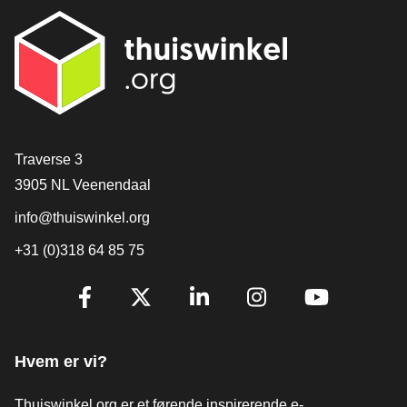
[_General:Contact]
Traverse 3
3905 NL Veenendaal
info@thuiswinkel.org
+31 (0)318 64 85 75
[_General:SocialMediaTitle]
Facebook
X
LinkedIn
Instagram
YouTube
Hvem er vi?
Thuiswinkel.org er et førende inspirerende e-