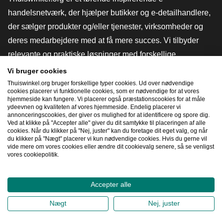
handelsnetværk, der hjælper butikker og e-detailhandlere,
der sælger produkter og/eller tjenester, virksomheder og
deres medarbejdere med at få mere succes. Vi tilbyder
relevante og praktiske løsninger med forskellige
tillidsmærker, Thuiswinkel-anmeldelser, juridiske værktøjer
Vi bruger cookies
og rådgivning, fortalervirksomhed, markedsundersøgelser
Thuiswinkel.org bruger forskellige typer cookies. Ud over nødvendige
cookies placerer vi funktionelle cookies, som er nødvendige for at vores
og har vores egen uddannelsesplatform, Thuiswinkel e-
hjemmeside kan fungere. Vi placerer også præstationscookies for at måle
ydeevnen og kvaliteten af ​​vores hjemmeside. Endelig placerer vi
Academy.
annonceringscookies, der giver os mulighed for at identificere og spore dig.
Ved at klikke på "Accepter alle" giver du dit samtykke til placeringen af ​​alle
cookies. Når du klikker på "Nej, juster" kan du foretage dit eget valg, og når
du klikker på "Nægt" placerer vi kun nødvendige cookies. Hvis du gerne vil
Naviger hurtigt
vide mere om vores cookies eller ændre dit cookievalg senere, så se venligst
vores cookiepolitik.
[_G
Accepter alle
2026
©
Thuiswinkel.org
Nægt
Nej, juster
Fortrolighedserklæring
Cookieerklæring