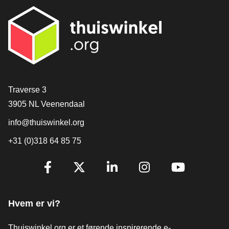
[_General:Contact]
Traverse 3
3905 NL Veenendaal
info@thuiswinkel.org
+31 (0)318 64 85 75
[_General:SocialMediaTitle]
Facebook
X
LinkedIn
Instagram
YouTube
Hvem er vi?
Thuiswinkel.org er et førende inspirerende e-