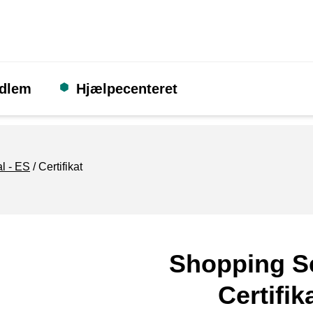
edlem
Hjælpecenteret
al - ES
Certifikat
Shopping S
Certifik