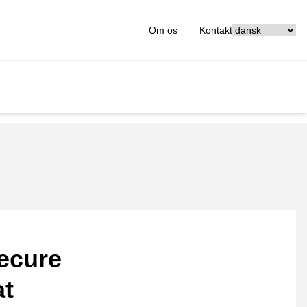
[_General:Langu
Om os
Kontakt
ecure
at