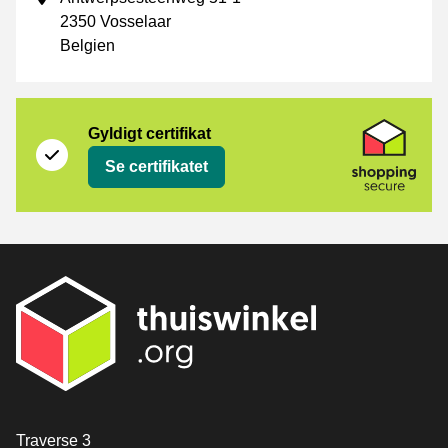
2350 Vosselaar
Belgien
Certifikat
Shopping Secure
Gyldigt certifikat
Se certifikatet
[_General:Contact]
Traverse 3