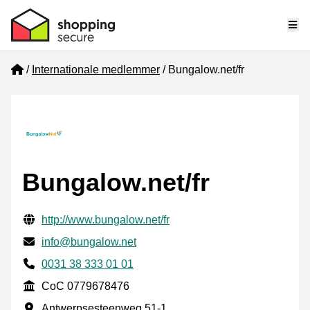
Me
Home
Internationale medlemmer
Bungalow.net/fr
Bungalow.net/fr
Verificerede kontaktoplysninger
Website URL
http://www.bungalow.net/fr
E-mail
info@bungalow.net
Phone number
0031 38 333 01 01
CoC
CoC 0779678476
Forretningsadresse
Antwerpsesteenweg 51-1