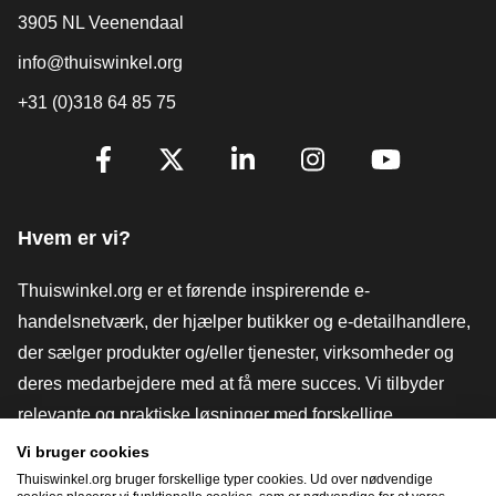
3905 NL Veenendaal
info@thuiswinkel.org
+31 (0)318 64 85 75
[_General:SocialMediaTitle]
Facebook
X
LinkedIn
Instagram
YouTube
Hvem er vi?
Thuiswinkel.org er et førende inspirerende e-
handelsnetværk, der hjælper butikker og e-detailhandlere,
der sælger produkter og/eller tjenester, virksomheder og
deres medarbejdere med at få mere succes. Vi tilbyder
relevante og praktiske løsninger med forskellige
tillidsmærker, Thuiswinkel-anmeldelser, juridiske værktøjer
Vi bruger cookies
og rådgivning, fortalervirksomhed, markedsundersøgelser
Thuiswinkel.org bruger forskellige typer cookies. Ud over nødvendige