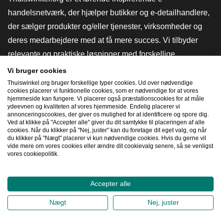
handelsnetværk, der hjælper butikker og e-detailhandlere,
der sælger produkter og/eller tjenester, virksomheder og
deres medarbejdere med at få mere succes. Vi tilbyder
relevante og praktiske løsninger med forskellige
tillidsmærker, Thuiswinkel-anmeldelser, juridiske værktøjer
Vi bruger cookies
og rådgivning, fortalervirksomhed, markedsundersøgelser
Thuiswinkel.org bruger forskellige typer cookies. Ud over nødvendige
cookies placerer vi funktionelle cookies, som er nødvendige for at vores
og har vores egen uddannelsesplatform, Thuiswinkel e-
hjemmeside kan fungere. Vi placerer også præstationscookies for at måle
ydeevnen og kvaliteten af ​​vores hjemmeside. Endelig placerer vi
Academy.
annonceringscookies, der giver os mulighed for at identificere og spore dig.
Ved at klikke på "Accepter alle" giver du dit samtykke til placeringen af ​​alle
cookies. Når du klikker på "Nej, juster" kan du foretage dit eget valg, og når
du klikker på "Nægt" placerer vi kun nødvendige cookies. Hvis du gerne vil
Naviger hurtigt
vide mere om vores cookies eller ændre dit cookievalg senere, så se venligst
vores cookiepolitik.
[_G
Accepter alle
2026
©
Thuiswinkel.org
Nægt
Nej, juster
Fortrolighedserklæring
Cookieerklæring