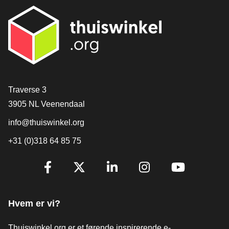
[_General:Contact]
Traverse 3
3905 NL Veenendaal
info@thuiswinkel.org
+31 (0)318 64 85 75
[_General:SocialMediaTitle]
Facebook
X
LinkedIn
Instagram
YouTube
Hvem er vi?
Thuiswinkel.org er et førende inspirerende e-