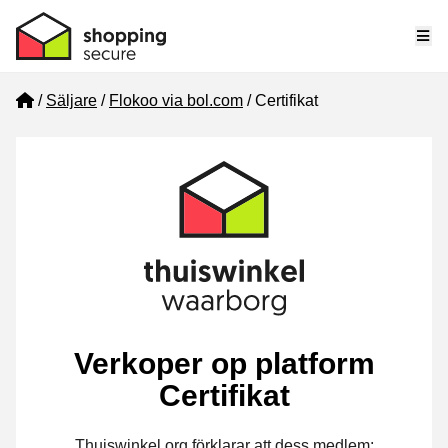
Me
Home
Säljare
Flokoo via bol.com
Certifikat
Verkoper op platform
Certifikat
Thuiswinkel.org förklarar att dess medlem: