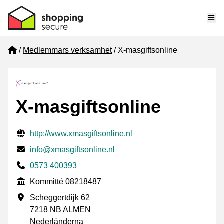
Me
Home
Medlemmars verksamhet
X-masgiftsonline
X-masgiftsonline
Verifierade kontaktuppgifter
Website URL
http://www.xmasgiftsonline.nl
E-post
info@xmasgiftsonline.nl
Phone number
0573 400393
Kommitté
Kommitté 08218487
Företagsadress
Scheggertdijk 62
7218 NB ALMEN
Nederländerna