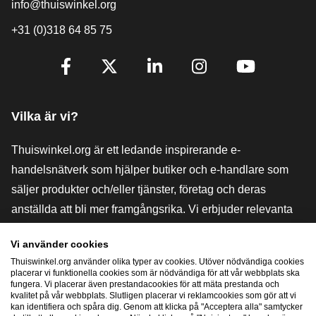
info@thuiswinkel.org
+31 (0)318 64 85 75
[_General:SocialMediaTitle]
Facebook
X
LinkedIn
Instagram
YouTube
Vilka är vi?
Thuiswinkel.org är ett ledande inspirerande e-
handelsnätverk som hjälper butiker och e-handlare som
säljer produkter och/eller tjänster, företag och deras
anställda att bli mer framgångsrika. Vi erbjuder relevanta
och praktiska lösningar med olika förtroendemärkningar,
Vi använder cookies
Thuiswinkel-recensioner, rättsliga medel och rådgivning,
Thuiswinkel.org använder olika typer av cookies. Utöver nödvändiga cookies
stöd, marknadsundersökningar och vi har en egen
placerar vi funktionella cookies som är nödvändiga för att vår webbplats ska
fungera. Vi placerar även prestandacookies för att mäta prestanda och
utbildningsplattform, Thuiswinkel e-Academy.
kvalitet på vår webbplats. Slutligen placerar vi reklamcookies som gör att vi
kan identifiera och spåra dig. Genom att klicka på "Acceptera alla" samtycker