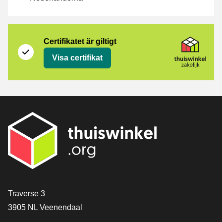
Certifikat
Thuiswinkel Zakelijk
Certifikatet är giltigt
Visa certifikat
[_General:Contact]
Traverse 3
3905 NL Veenendaal