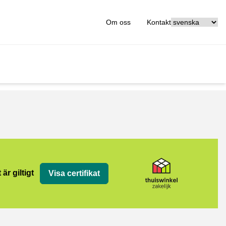
[_General:Langu
Om oss
Kontakt
jk
 är giltigt
Visa certifikat