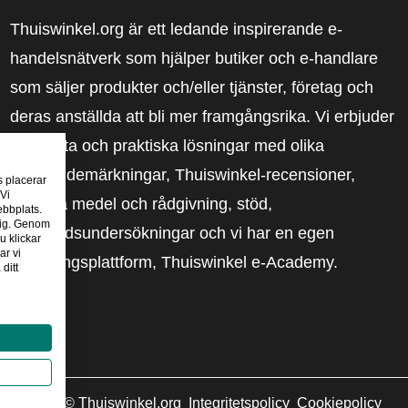
Thuiswinkel.org är ett ledande inspirerande e-
handelsnätverk som hjälper butiker och e-handlare
som säljer produkter och/eller tjänster, företag och
deras anställda att bli mer framgångsrika. Vi erbjuder
relevanta och praktiska lösningar med olika
förtroendemärkningar, Thuiswinkel-recensioner,
s placerar
 Vi
rättsliga medel och rådgivning, stöd,
ebbplats.
 dig. Genom
marknadsundersökningar och vi har en egen
u klickar
ar vi
utbildningsplattform, Thuiswinkel e-Academy.
ditt
2026
©
Thuiswinkel.org
Integritetspolicy
Cookiepolicy