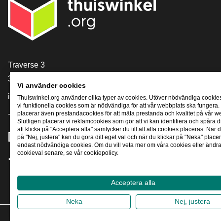
[_General:Contact]
Traverse 3
3905 NL Veenendaal
Vi använder cookies
info@thuiswinkel.org
Thuiswinkel.org använder olika typer av cookies. Utöver nödvändiga cookie
vi funktionella cookies som är nödvändiga för att vår webbplats ska fungera.
placerar även prestandacookies för att mäta prestanda och kvalitet på vår w
+31 (0)318 64 85 75
Slutligen placerar vi reklamcookies som gör att vi kan identifiera och spåra
att klicka på "Acceptera alla" samtycker du till att alla cookies placeras. När d
[_General:SocialMediaTitle]
på "Nej, justera" kan du göra ditt eget val och när du klickar på "Neka" placer
endast nödvändiga cookies. Om du vill veta mer om våra cookies eller ändra 
cookieval senare, se vår cookiepolicy.
Facebook
X
LinkedIn
Instagram
YouTube
Acceptera alla
Neka
Nej, justera