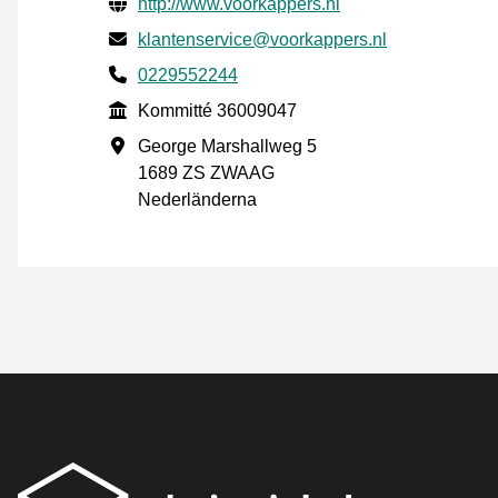
Verifierade kontaktuppgifter
Website URL
http://www.voorkappers.nl
E-post
klantenservice@voorkappers.nl
Phone number
0229552244
Kommitté
Kommitté 36009047
Företagsadress
George Marshallweg 5
1689 ZS ZWAAG
Nederländerna