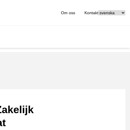
[_General:Langu
Om oss
Kontakt
akelijk
at