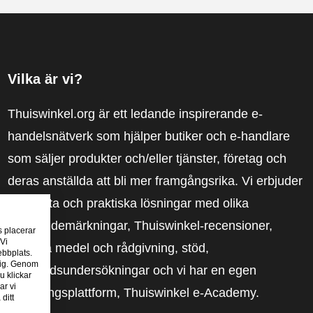
Vilka är vi?
Thuiswinkel.org är ett ledande inspirerande e-
handelsnätverk som hjälper butiker och e-handlare
som säljer produkter och/eller tjänster, företag och
deras anställda att bli mer framgångsrika. Vi erbjuder
relevanta och praktiska lösningar med olika
förtroendemärkningar, Thuiswinkel-recensioner,
s placerar
 Vi
rättsliga medel och rådgivning, stöd,
ebbplats.
 dig. Genom
marknadsundersökningar och vi har en egen
u klickar
ar vi
utbildningsplattform, Thuiswinkel e-Academy.
ditt