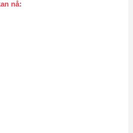
kan nå
: