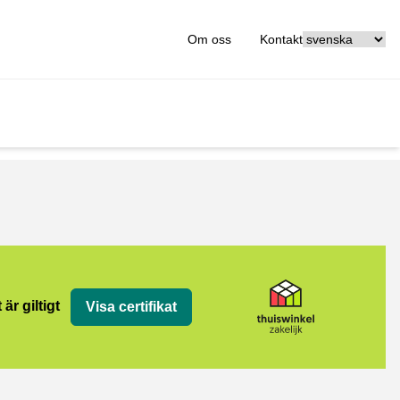
[_General:Langu
Om oss
Kontakt
jk
 är giltigt
Visa certifikat