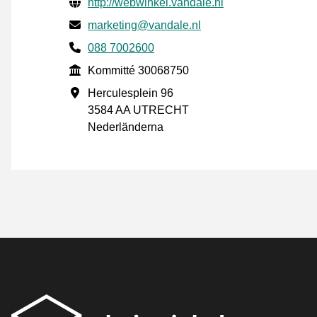
Verifierade kontaktuppgifter
Website URL
http://webwinkel.vandale.nl
E-post
marketing@vandale.nl
Phone number
088 7002600
Kommitté
Kommitté 30068750
Företagsadress
Herculesplein 96
3584 AA UTRECHT
Nederländerna