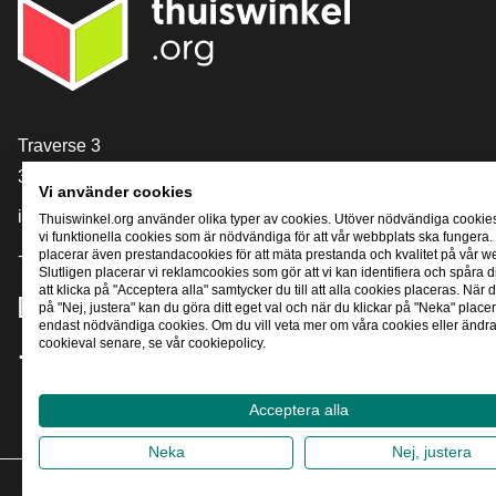
[_General:Contact]
Traverse 3
3905 NL Veenendaal
Vi använder cookies
info@thuiswinkel.org
Thuiswinkel.org använder olika typer av cookies. Utöver nödvändiga cookie
vi funktionella cookies som är nödvändiga för att vår webbplats ska fungera.
placerar även prestandacookies för att mäta prestanda och kvalitet på vår w
+31 (0)318 64 85 75
Slutligen placerar vi reklamcookies som gör att vi kan identifiera och spåra
att klicka på "Acceptera alla" samtycker du till att alla cookies placeras. När d
[_General:SocialMediaTitle]
på "Nej, justera" kan du göra ditt eget val och när du klickar på "Neka" placer
endast nödvändiga cookies. Om du vill veta mer om våra cookies eller ändra 
cookieval senare, se vår cookiepolicy.
Facebook
X
LinkedIn
Instagram
YouTube
Acceptera alla
Neka
Nej, justera