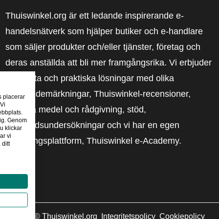
Thuiswinkel.org är ett ledande inspirerande e-
handelsnätverk som hjälper butiker och e-handlare
som säljer produkter och/eller tjänster, företag och
deras anställda att bli mer framgångsrika. Vi erbjuder
relevanta och praktiska lösningar med olika
förtroendemärkningar, Thuiswinkel-recensioner,
s placerar
 Vi
rättsliga medel och rådgivning, stöd,
ebbplats.
 dig. Genom
marknadsundersökningar och vi har en egen
u klickar
ar vi
utbildningsplattform, Thuiswinkel e-Academy.
ditt
2026
©
Thuiswinkel.org
Integritetspolicy
Cookiepolicy