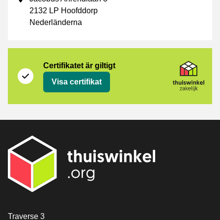
2132 LP Hoofddorp
Nederländerna
Certifikat
Thuiswinkel Zakelijk
Certifikatet är giltigt
Visa certifikat
[_General:Contact]
Traverse 3