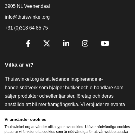
3905 NL Veenendaal
info@thuiswinkel.org
+31 (0)318 64 85 75
[_General:SocialMediaTitle]
Facebook
X
LinkedIn
Instagram
YouTube
Vilka är vi?
Thuiswinkel.org är ett ledande inspirerande e-
handelsnätverk som hjälper butiker och e-handlare som
säljer produkter och/eller tjänster, företag och deras
anställda att bli mer framgångsrika. Vi erbjuder relevanta
och praktiska lösningar med olika förtroendemärkningar,
Vi använder cookies
Thuiswinkel-recensioner, rättsliga medel och rådgivning,
Thuiswinkel.org använder olika typer av cookies. Utöver nödvändiga cookies
stöd, marknadsundersökningar och vi har en egen
placerar vi funktionella cookies som är nödvändiga för att vår webbplats ska