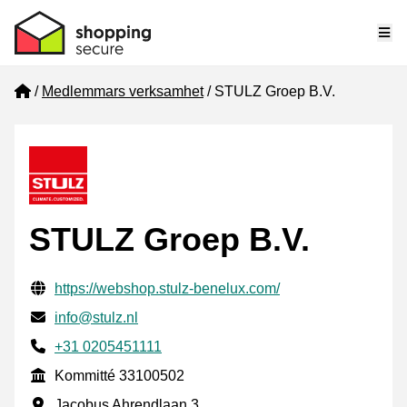
Me
Home
Medlemmars verksamhet
STULZ Groep B.V.
STULZ Groep B.V.
Verifierade kontaktuppgifter
Website URL
https://webshop.stulz-benelux.com/
E-post
info@stulz.nl
Phone number
+31 0205451111
Kommitté
Kommitté 33100502
Företagsadress
Jacobus Ahrendlaan 3