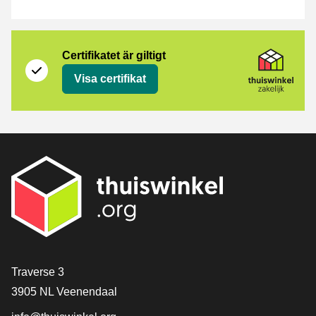
Certifikat
Thuiswinkel Zakelijk
Certifikatet är giltigt
Visa certifikat
[_General:Contact]
Traverse 3
3905 NL Veenendaal