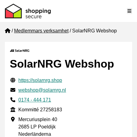
Me
Home
Medlemmars verksamhet
SolarNRG Webshop
SolarNRG Webshop
Verifierade kontaktuppgifter
Website URL
https://solarnrg.shop
E-post
webshop@solarnrg.nl
Phone number
0174 - 444 171
Kommitté
Kommitté 27258183
Företagsadress
Mercuriusplein 40
2685 LP Poeldijk
Nederländerna