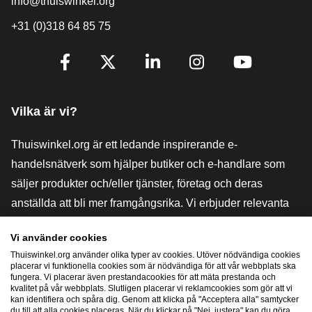
info@thuiswinkel.org
+31 (0)318 64 85 75
[_General:SocialMediaTitle]
Facebook
X
LinkedIn
Instagram
YouTube
Vilka är vi?
Thuiswinkel.org är ett ledande inspirerande e-
handelsnätverk som hjälper butiker och e-handlare som
säljer produkter och/eller tjänster, företag och deras
anställda att bli mer framgångsrika. Vi erbjuder relevanta
och praktiska lösningar med olika förtroendemärkningar,
Vi använder cookies
Thuiswinkel-recensioner, rättsliga medel och rådgivning,
Thuiswinkel.org använder olika typer av cookies. Utöver nödvändiga cookies
stöd, marknadsundersökningar och vi har en egen
placerar vi funktionella cookies som är nödvändiga för att vår webbplats ska
fungera. Vi placerar även prestandacookies för att mäta prestanda och
utbildningsplattform, Thuiswinkel e-Academy.
kvalitet på vår webbplats. Slutligen placerar vi reklamcookies som gör att vi
kan identifiera och spåra dig. Genom att klicka på "Acceptera alla" samtycker
du till att alla cookies placeras. När du klickar på "Nej, justera" kan du göra