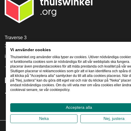
[_General:Contact]
Traverse 3
3905 NL Veenendaal
Vi använder cookies
info@thuiswinkel.org
Thuiswinkel.org använder olika typer av cookies. Utöver nödvändiga cookie
vi funktionella cookies som är nödvändiga för att vår webbplats ska fungera.
+31 (0)318 64 85 75
placerar även prestandacookies för att mäta prestanda och kvalitet på vår w
Slutligen placerar vi reklamcookies som gör att vi kan identifiera och spåra
att klicka på "Acceptera alla" samtycker du till att alla cookies placeras. När d
[_General:SocialMediaTitle]
på "Nej, justera" kan du göra ditt eget val och när du klickar på "Neka" placer
endast nödvändiga cookies. Om du vill veta mer om våra cookies eller ändra 
cookieval senare, se vår cookiepolicy.
Facebook
X
LinkedIn
Instagram
YouTube
Acceptera alla
Neka
Nej, justera