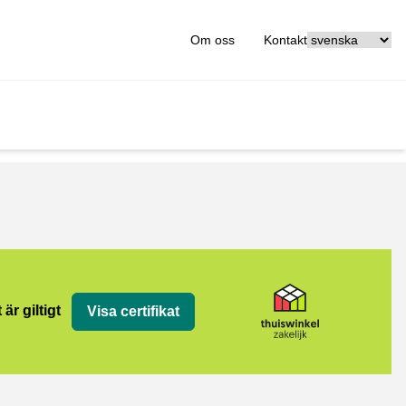
[_General:Langu
Om oss
Kontakt
jk
 är giltigt
Visa certifikat