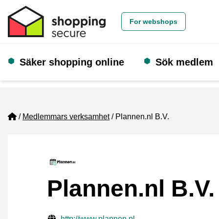
For webshops
Säker shopping online
Sök medlem
Home
Medlemmars verksamhet
Plannen.nl B.V.
Plannen.nl B.V.
Verifierade kontaktuppgifter
Website URL
http://www.plannen.nl