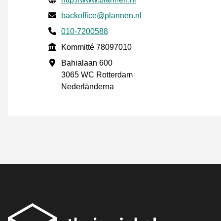
E-post
backoffice@plannen.nl
Phone number
010-7200588
Kommitté
Kommitté 78097010
Företagsadress
Bahialaan 600
3065 WC Rotterdam
Nederländerna