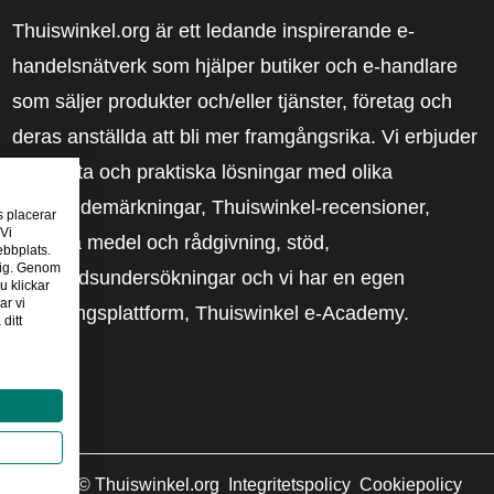
Thuiswinkel.org är ett ledande inspirerande e-
handelsnätverk som hjälper butiker och e-handlare
som säljer produkter och/eller tjänster, företag och
deras anställda att bli mer framgångsrika. Vi erbjuder
relevanta och praktiska lösningar med olika
förtroendemärkningar, Thuiswinkel-recensioner,
s placerar
 Vi
rättsliga medel och rådgivning, stöd,
ebbplats.
 dig. Genom
marknadsundersökningar och vi har en egen
u klickar
ar vi
utbildningsplattform, Thuiswinkel e-Academy.
ditt
2026
©
Thuiswinkel.org
Integritetspolicy
Cookiepolicy