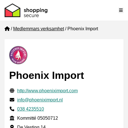
Me
Home
Medlemmars verksamhet
Phoenix Import
Phoenix Import
Verifierade kontaktuppgifter
Website URL
http://www.phoeniximport.com
E-post
info@phoeniximport.nl
Phone number
038 4235510
Kommitté
Kommitté 05050712
Företagsadress
De Vesting 14