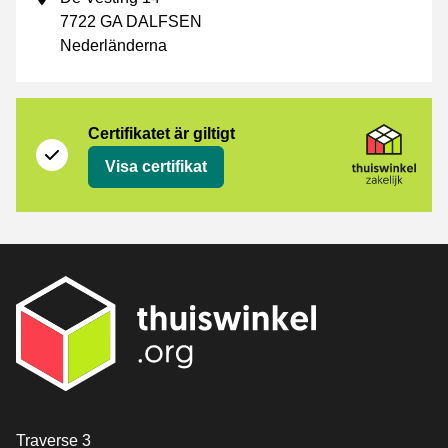
7722 GA DALFSEN
Nederländerna
Certifikat
Thuiswinkel Zakelijk
Certifikatet är giltigt
Visa certifikat
[_General:Contact]
Traverse 3