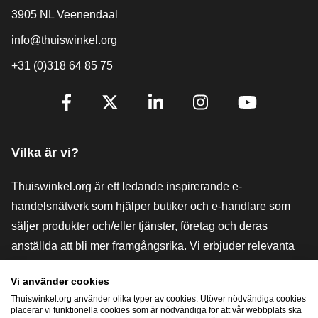
3905 NL Veenendaal
info@thuiswinkel.org
+31 (0)318 64 85 75
[_General:SocialMediaTitle]
Facebook
X
LinkedIn
Instagram
YouTube
Vilka är vi?
Thuiswinkel.org är ett ledande inspirerande e-
handelsnätverk som hjälper butiker och e-handlare som
säljer produkter och/eller tjänster, företag och deras
anställda att bli mer framgångsrika. Vi erbjuder relevanta
och praktiska lösningar med olika förtroendemärkningar,
Vi använder cookies
Thuiswinkel-recensioner, rättsliga medel och rådgivning,
Thuiswinkel.org använder olika typer av cookies. Utöver nödvändiga cookies
stöd, marknadsundersökningar och vi har en egen
placerar vi funktionella cookies som är nödvändiga för att vår webbplats ska