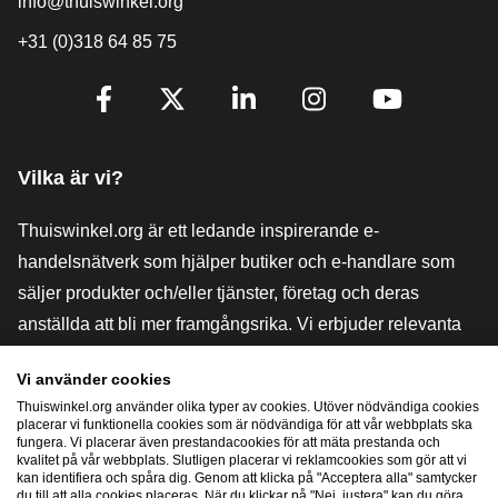
info@thuiswinkel.org
+31 (0)318 64 85 75
[_General:SocialMediaTitle]
Facebook
X
LinkedIn
Instagram
YouTube
Vilka är vi?
Thuiswinkel.org är ett ledande inspirerande e-
handelsnätverk som hjälper butiker och e-handlare som
säljer produkter och/eller tjänster, företag och deras
anställda att bli mer framgångsrika. Vi erbjuder relevanta
och praktiska lösningar med olika förtroendemärkningar,
Vi använder cookies
Thuiswinkel-recensioner, rättsliga medel och rådgivning,
Thuiswinkel.org använder olika typer av cookies. Utöver nödvändiga cookies
stöd, marknadsundersökningar och vi har en egen
placerar vi funktionella cookies som är nödvändiga för att vår webbplats ska
fungera. Vi placerar även prestandacookies för att mäta prestanda och
utbildningsplattform, Thuiswinkel e-Academy.
kvalitet på vår webbplats. Slutligen placerar vi reklamcookies som gör att vi
kan identifiera och spåra dig. Genom att klicka på "Acceptera alla" samtycker
du till att alla cookies placeras. När du klickar på "Nej, justera" kan du göra