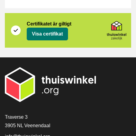
Certifikat
Thuiswinkel Zakelijk
Certifikatet är giltigt
Visa certifikat
[_General:Contact]
Traverse 3
3905 NL Veenendaal