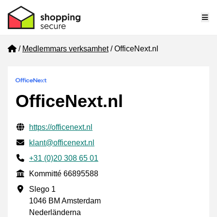
Me
Home
Medlemmars verksamhet
OfficeNext.nl
OfficeNext.nl
Verifierade kontaktuppgifter
Website URL
https://officenext.nl
E-post
klant@officenext.nl
Phone number
+31 (0)20 308 65 01
Kommitté
Kommitté 66895588
Företagsadress
Slego 1
1046 BM Amsterdam
Nederländerna