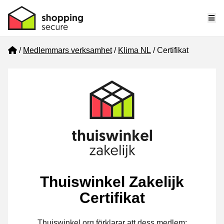
Me
Home
Medlemmars verksamhet
Klima NL
Certifikat
Thuiswinkel Zakelijk
Certifikat
Thuiswinkel.org förklarar att dess medlem: