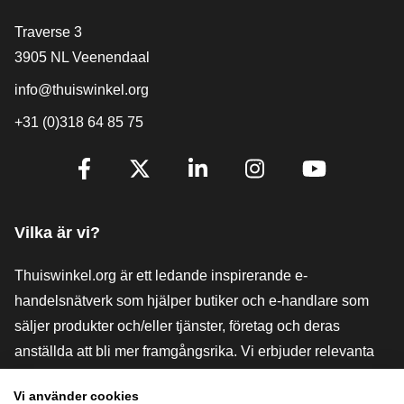
[_General:Contact]
Traverse 3
3905 NL Veenendaal
info@thuiswinkel.org
+31 (0)318 64 85 75
[_General:SocialMediaTitle]
Facebook
X
LinkedIn
Instagram
YouTube
Vilka är vi?
Thuiswinkel.org är ett ledande inspirerande e-
handelsnätverk som hjälper butiker och e-handlare som
säljer produkter och/eller tjänster, företag och deras
anställda att bli mer framgångsrika. Vi erbjuder relevanta
och praktiska lösningar med olika förtroendemärkningar,
Vi använder cookies
Thuiswinkel-recensioner, rättsliga medel och rådgivning,