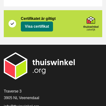
Certifikat
Thuiswinkel Zakelijk
Certifikatet är giltigt
Visa certifikat
[_General:Contact]
Traverse 3
3905 NL Veenendaal