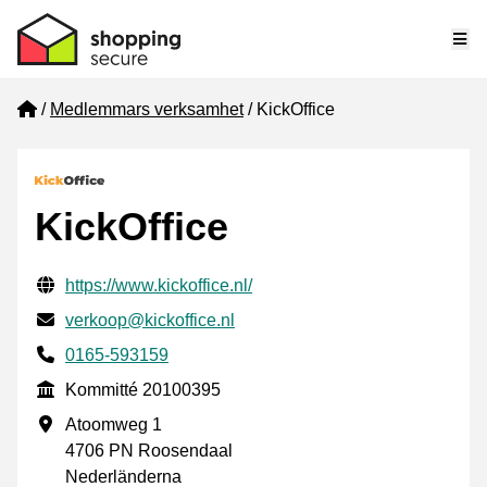
Me
Home
Medlemmars verksamhet
KickOffice
KickOffice
Verifierade kontaktuppgifter
Website URL
https://www.kickoffice.nl/
E-post
verkoop@kickoffice.nl
Phone number
0165-593159
Kommitté
Kommitté 20100395
Företagsadress
Atoomweg 1
4706 PN Roosendaal
Nederländerna