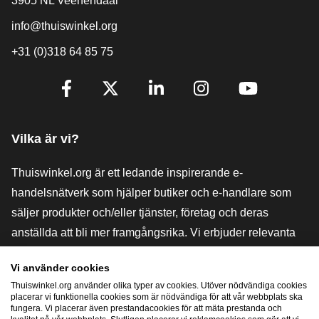
3905 NL Veenendaal
info@thuiswinkel.org
+31 (0)318 64 85 75
[_General:SocialMediaTitle]
Facebook
X
LinkedIn
Instagram
YouTube
Vilka är vi?
Thuiswinkel.org är ett ledande inspirerande e-
handelsnätverk som hjälper butiker och e-handlare som
säljer produkter och/eller tjänster, företag och deras
anställda att bli mer framgångsrika. Vi erbjuder relevanta
och praktiska lösningar med olika förtroendemärkningar,
Vi använder cookies
Thuiswinkel-recensioner, rättsliga medel och rådgivning,
Thuiswinkel.org använder olika typer av cookies. Utöver nödvändiga cookies
stöd, marknadsundersökningar och vi har en egen
placerar vi funktionella cookies som är nödvändiga för att vår webbplats ska
fungera. Vi placerar även prestandacookies för att mäta prestanda och
utbildningsplattform, Thuiswinkel e-Academy.