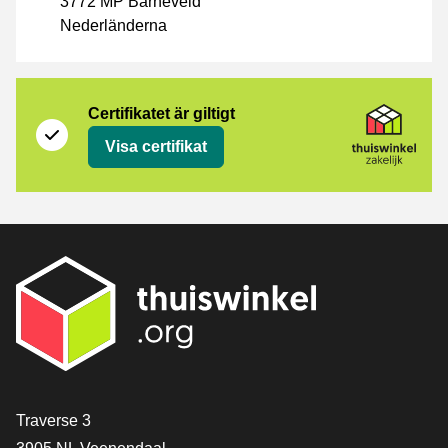
3772 MP Barneveld
Nederländerna
Certifikat
Thuiswinkel Zakelijk
Certifikatet är giltigt
Visa certifikat
[_General:Contact]
Traverse 3