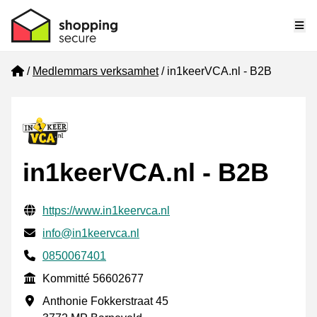
Me
Home
Medlemmars verksamhet
in1keerVCA.nl - B2B
in1keerVCA.nl - B2B
Verifierade kontaktuppgifter
Website URL
https://www.in1keervca.nl
E-post
info@in1keervca.nl
Phone number
0850067401
Kommitté
Kommitté 56602677
Företagsadress
Anthonie Fokkerstraat 45