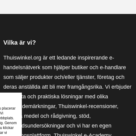
Vilka är vi?
Thuiswinkel.org är ett ledande inspirerande e-
handelsnätverk som hjälper butiker och e-handlare
som säljer produkter och/eller tjänster, företag och
deras anställda att bli mer framgångsrika. Vi erbjuder
relevanta och praktiska lösningar med olika
förtroendemärkningar, Thuiswinkel-recensioner,
s placerar
 Vi
rättsliga medel och rådgivning, stöd,
ebbplats.
 dig. Genom
marknadsundersökningar och vi har en egen
u klickar
ar vi
utbildningsplattform, Thuiswinkel e-Academy.