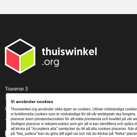
[_General:Contact]
Traverse 3
3905 NL Veenendaal
Vi använder cookies
info@thuiswinkel.org
Thuiswinkel.org använder olika typer av cookies. Utöver nödvändiga cookie
vi funktionella cookies som är nödvändiga för att vår webbplats ska fungera.
+31 (0)318 64 85 75
placerar även prestandacookies för att mäta prestanda och kvalitet på vår w
Slutligen placerar vi reklamcookies som gör att vi kan identifiera och spåra
att klicka på "Acceptera alla" samtycker du till att alla cookies placeras. När d
[_General:SocialMediaTitle]
på "Nej, justera" kan du göra ditt eget val och när du klickar på "Neka" placer