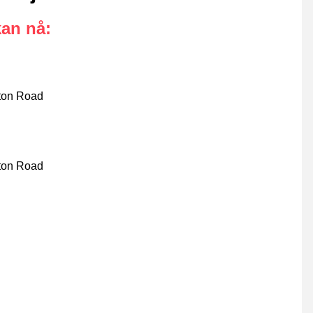
kan nå
:
gton Road
gton Road