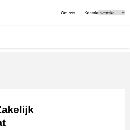
[_General:Langu
Om oss
Kontakt
akelijk
at