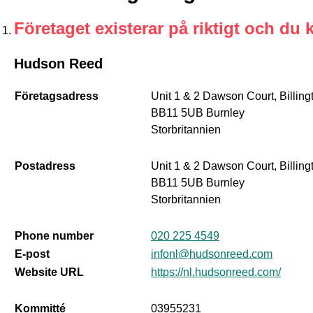
Företaget existerar på riktigt och du 
Hudson Reed
Företagsadress
Unit 1 & 2 Dawson Court, Billin
BB11 5UB Burnley
Storbritannien
Postadress
Unit 1 & 2 Dawson Court, Billin
BB11 5UB Burnley
Storbritannien
Phone number
020 225 4549
E-post
infonl@hudsonreed.com
Website URL
https://nl.hudsonreed.com/
Kommitté
03955231