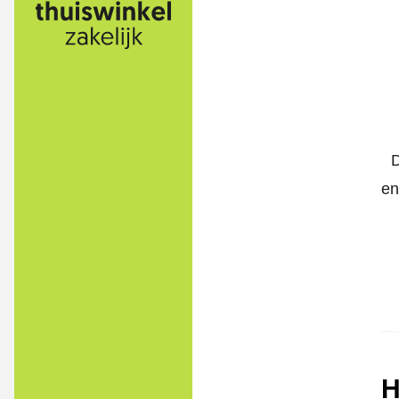
D
en
H