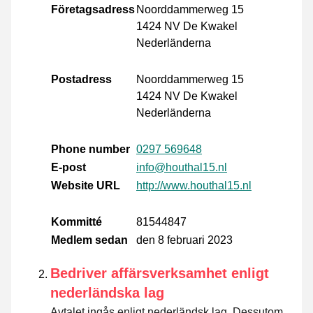
Företagsadress
Noorddammerweg 15
1424 NV De Kwakel
Nederländerna
Postadress
Noorddammerweg 15
1424 NV De Kwakel
Nederländerna
Phone number
0297 569648
E-post
info@houthal15.nl
Website URL
http://www.houthal15.nl
Kommitté
81544847
Medlem sedan
den 8 februari 2023
Bedriver affärsverksamhet enligt
nederländska lag
Avtalet ingås enligt nederländsk lag. Dessutom