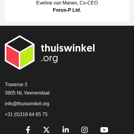
Eveline van Manen
,
Co-CEO
Forus-P Ltd.
[_General:Contact]
Traverse 3
3905 NL Veenendaal
info@thuiswinkel.org
+31 (0)318 64 85 75
[_General:SocialMediaTitle]