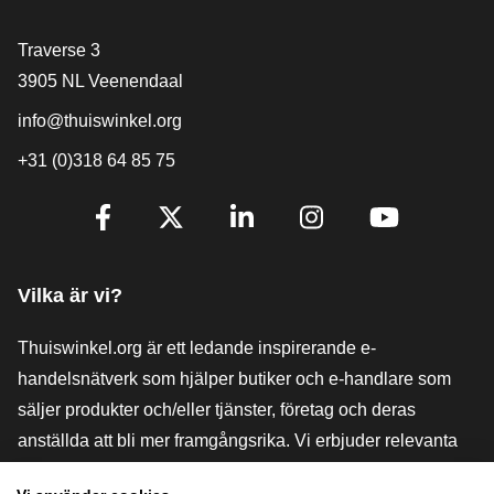
[_General:Contact]
Traverse 3
3905 NL Veenendaal
info@thuiswinkel.org
+31 (0)318 64 85 75
[_General:SocialMediaTitle]
Facebook
X
LinkedIn
Instagram
YouTube
Vilka är vi?
Thuiswinkel.org är ett ledande inspirerande e-
handelsnätverk som hjälper butiker och e-handlare som
säljer produkter och/eller tjänster, företag och deras
anställda att bli mer framgångsrika. Vi erbjuder relevanta
och praktiska lösningar med olika förtroendemärkningar,