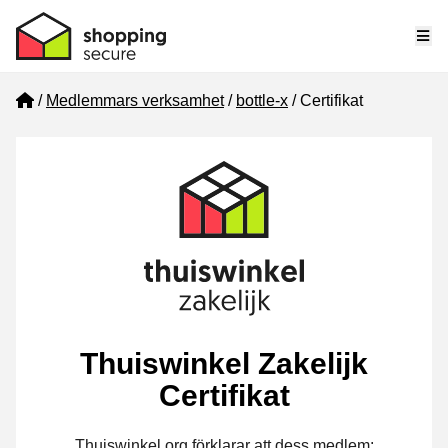
Me
Home
Medlemmars verksamhet
bottle-x
Certifikat
Thuiswinkel Zakelijk
Certifikat
Thuiswinkel.org förklarar att dess medlem: