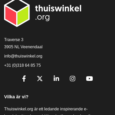
[_General:Contact]
Traverse 3
3905 NL Veenendaal
info@thuiswinkel.org
+31 (0)318 64 85 75
[_General:SocialMediaTitle]
Facebook
X
LinkedIn
Instagram
YouTube
Vilka är vi?
Thuiswinkel.org är ett ledande inspirerande e-