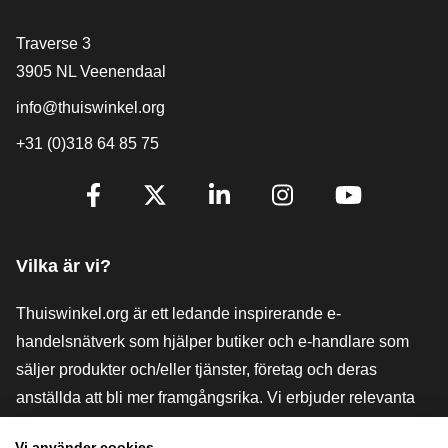
[_General:Contact]
Traverse 3
3905 NL Veenendaal
info@thuiswinkel.org
+31 (0)318 64 85 75
[_General:SocialMediaTitle]
Facebook
X
LinkedIn
Instagram
YouTube
Vilka är vi?
Thuiswinkel.org är ett ledande inspirerande e-
handelsnätverk som hjälper butiker och e-handlare som
säljer produkter och/eller tjänster, företag och deras
anställda att bli mer framgångsrika. Vi erbjuder relevanta
och praktiska lösningar med olika förtroendemärkningar,
Vi använder cookies