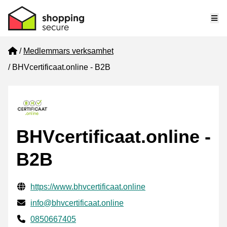
Me
Home
Medlemmars verksamhet
BHVcertificaat.online - B2B
BHVcertificaat.online -
B2B
Verifierade kontaktuppgifter
Website URL
https://www.bhvcertificaat.online
E-post
info@bhvcertificaat.online
Phone number
0850667405