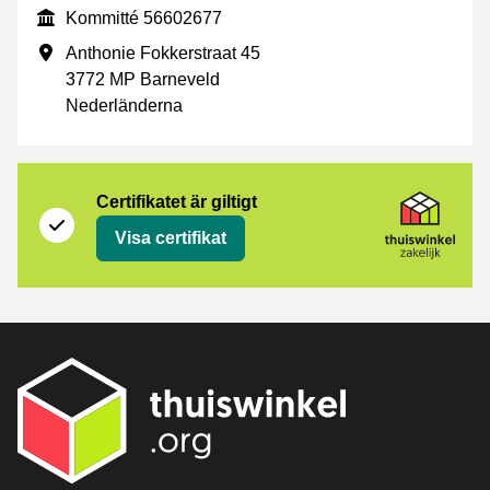
Kommitté
Kommitté 56602677
Företagsadress
Anthonie Fokkerstraat 45
3772 MP Barneveld
Nederländerna
Certifikat
Thuiswinkel Zakelijk
Certifikatet är giltigt
Visa certifikat