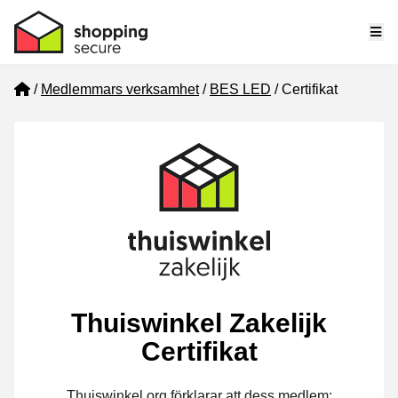
Me
Home
Medlemmars verksamhet
BES LED
Certifikat
Thuiswinkel Zakelijk
Certifikat
Thuiswinkel.org förklarar att dess medlem: