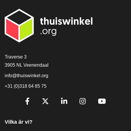
[_General:Contact]
Traverse 3
3905 NL Veenendaal
info@thuiswinkel.org
+31 (0)318 64 85 75
[_General:SocialMediaTitle]
Facebook
X
LinkedIn
Instagram
YouTube
Vilka är vi?