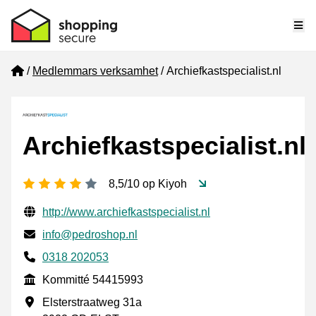
Me
Home
Medlemmars verksamhet
Archiefkastspecialist.nl
Archiefkastspecialist.nl
[_General:NumberOfStarsPluralFormat]
8,5/10 op Kiyoh
Verifierade kontaktuppgifter
Website URL
http://www.archiefkastspecialist.nl
E-post
info@pedroshop.nl
Phone number
0318 202053
Kommitté
Kommitté 54415993
Företagsadress
Elsterstraatweg 31a