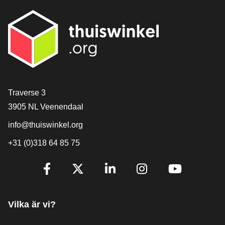
[_General:Contact]
Traverse 3
3905 NL Veenendaal
info@thuiswinkel.org
+31 (0)318 64 85 75
[_General:SocialMediaTitle]
Facebook
X
LinkedIn
Instagram
YouTube
Vilka är vi?