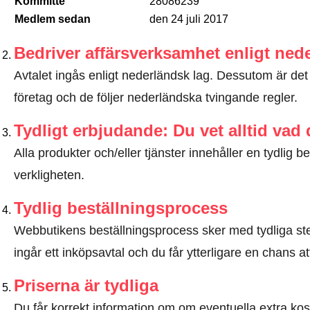
Kommitté
28086239
Medlem sedan
den 24 juli 2017
Bedriver affärsverksamhet enligt ned
Avtalet ingås enligt nederländsk lag. Dessutom är det e
företag och de följer nederländska tvingande regler.
Tydligt erbjudande: Du vet alltid vad
Alla produkter och/eller tjänster innehåller en tydli
verkligheten.
Tydlig beställningsprocess
Webbutikens beställningsprocess sker med tydliga steg
ingår ett inköpsavtal och du får ytterligare en chans at
Priserna är tydliga
Du får korrekt information om om eventuella extra kostna