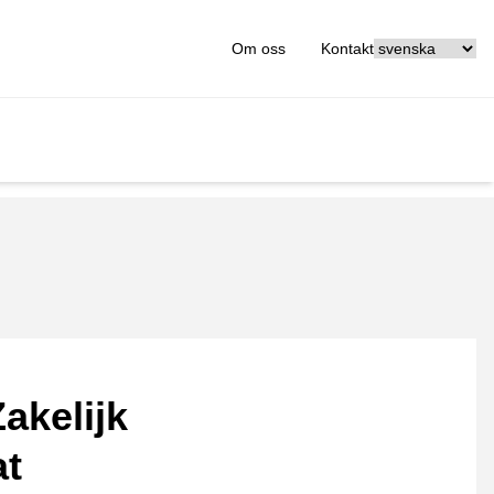
[_General:Langu
Om oss
Kontakt
akelijk
at