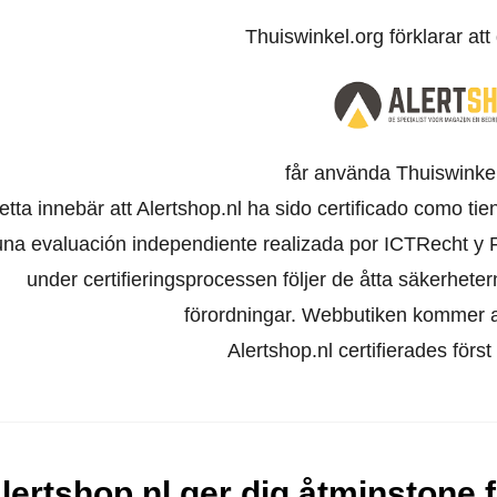
Thuiswinkel.org förklarar at
får använda Thuiswinkel
etta innebär att Alertshop.nl ha sido certificado como ti
una evaluación independiente realizada por ICTRecht y 
under certifieringsprocessen följer de åtta säkerhet
förordningar. Webbutiken kommer att
Alertshop.nl certifierades först
lertshop.nl ger dig åtminstone 