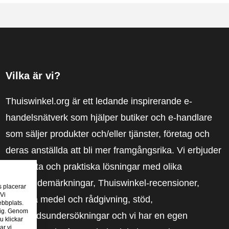
Vilka är vi?
Thuiswinkel.org är ett ledande inspirerande e-
handelsnätverk som hjälper butiker och e-handlare
som säljer produkter och/eller tjänster, företag och
deras anställda att bli mer framgångsrika. Vi erbjuder
relevanta och praktiska lösningar med olika
förtroendemärkningar, Thuiswinkel-recensioner,
s placerar
 Vi
rättsliga medel och rådgivning, stöd,
ebbplats.
 dig. Genom
marknadsundersökningar och vi har en egen
u klickar
ar vi