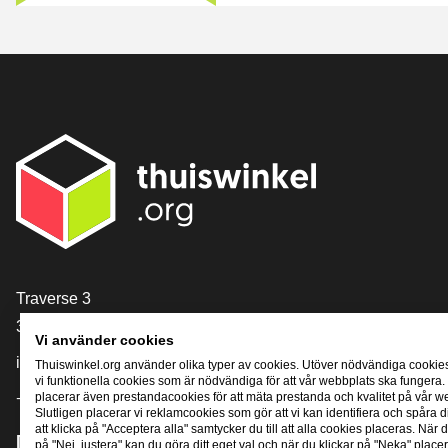
[_General:Contact]
Traverse 3
3905 NL Veenendaal
Vi använder cookies
info@thuiswinkel.org
Thuiswinkel.org använder olika typer av cookies. Utöver nödvändiga cookie
vi funktionella cookies som är nödvändiga för att vår webbplats ska fungera.
+31 (0)318 64 85 75
placerar även prestandacookies för att mäta prestanda och kvalitet på vår w
Slutligen placerar vi reklamcookies som gör att vi kan identifiera och spåra
att klicka på "Acceptera alla" samtycker du till att alla cookies placeras. När d
[_General:SocialMediaTitle]
på "Nej, justera" kan du göra ditt eget val och när du klickar på "Neka" placer