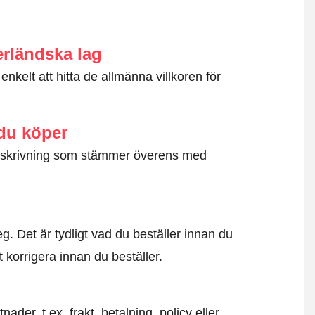
erländska lag
nkelt att hitta de allmänna villkoren för
 du köper
g beskrivning som stämmer överens med
. Det är tydligt vad du beställer innan du
t korrigera innan du beställer.
der, t.ex. frakt, betalning, policy eller