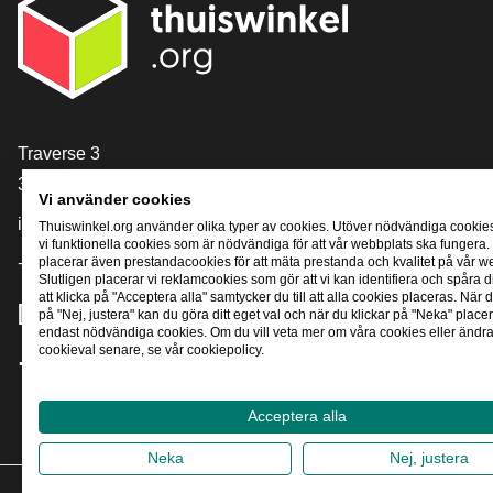
[_General:Contact]
Traverse 3
3905 NL Veenendaal
Vi använder cookies
info@thuiswinkel.org
Thuiswinkel.org använder olika typer av cookies. Utöver nödvändiga cookie
vi funktionella cookies som är nödvändiga för att vår webbplats ska fungera.
placerar även prestandacookies för att mäta prestanda och kvalitet på vår w
+31 (0)318 64 85 75
Slutligen placerar vi reklamcookies som gör att vi kan identifiera och spåra
att klicka på "Acceptera alla" samtycker du till att alla cookies placeras. När d
[_General:SocialMediaTitle]
på "Nej, justera" kan du göra ditt eget val och när du klickar på "Neka" placer
endast nödvändiga cookies. Om du vill veta mer om våra cookies eller ändra 
cookieval senare, se vår cookiepolicy.
Facebook
X
LinkedIn
Instagram
YouTube
Acceptera alla
Neka
Nej, justera