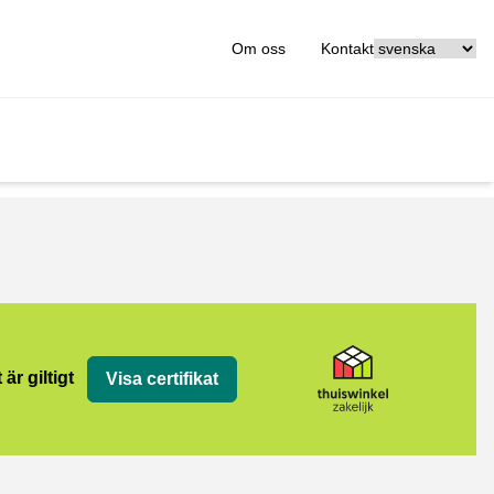
[_General:Langu
Om oss
Kontakt
jk
 är giltigt
Visa certifikat