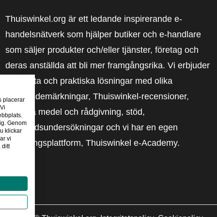
Thuiswinkel.org är ett ledande inspirerande e-
handelsnätverk som hjälper butiker och e-handlare
som säljer produkter och/eller tjänster, företag och
deras anställda att bli mer framgångsrika. Vi erbjuder
relevanta och praktiska lösningar med olika
förtroendemärkningar, Thuiswinkel-recensioner,
s placerar
 Vi
rättsliga medel och rådgivning, stöd,
ebbplats.
 dig. Genom
marknadsundersökningar och vi har en egen
u klickar
ar vi
utbildningsplattform, Thuiswinkel e-Academy.
ditt