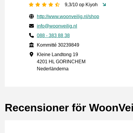
[_General:NumberOfStarsPluralFo
9,3/10 op Kiyoh
Verifierade kontaktuppgifter
Website URL
http://www.woonveilig.nl/shop
E-post
info@woonveilig.nl
Phone number
088 - 383 88 38
Kommitté
Kommitté 30239849
Företagsadress
Kleine Landtong 19
4201 HL GORINCHEM
Nederländerna
Recensioner för WoonVei