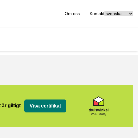
[_General:Langu
Om oss
Kontakt
org
 är giltigt
Visa certifikat