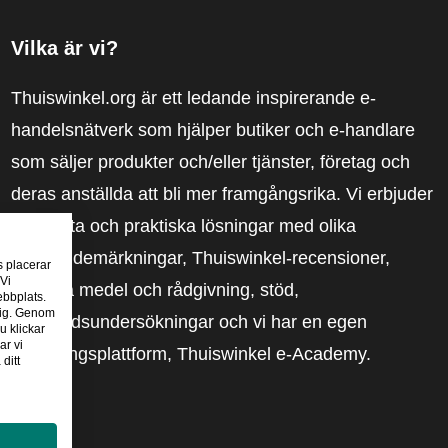
Vilka är vi?
Thuiswinkel.org är ett ledande inspirerande e-
handelsnätverk som hjälper butiker och e-handlare
som säljer produkter och/eller tjänster, företag och
deras anställda att bli mer framgångsrika. Vi erbjuder
relevanta och praktiska lösningar med olika
förtroendemärkningar, Thuiswinkel-recensioner,
s placerar
 Vi
rättsliga medel och rådgivning, stöd,
ebbplats.
 dig. Genom
marknadsundersökningar och vi har en egen
u klickar
ar vi
utbildningsplattform, Thuiswinkel e-Academy.
ditt