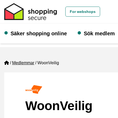
For webshops
Säker shopping online
Sök medlem
Home
Medlemmar
WoonVeilig
WoonVeilig