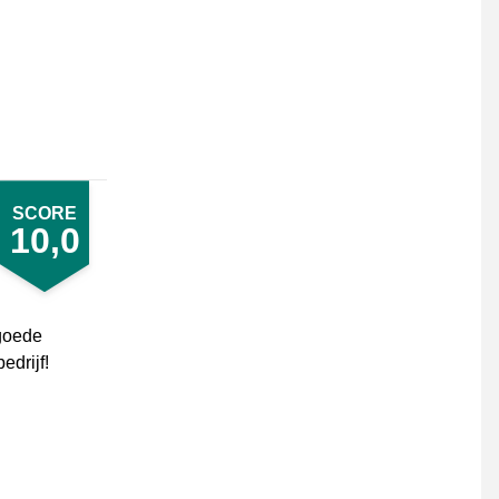
SCORE
10,0
 goede
edrijf!