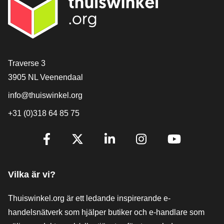
[_General:Contact]
Traverse 3
3905 NL Veenendaal
info@thuiswinkel.org
+31 (0)318 64 85 75
[_General:SocialMediaTitle]
Facebook
X
LinkedIn
Instagram
YouTube
Vilka är vi?
Thuiswinkel.org är ett ledande inspirerande e-
handelsnätverk som hjälper butiker och e-handlare som