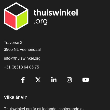
[_General:Contact]
Traverse 3
3905 NL Veenendaal
info@thuiswinkel.org
+31 (0)318 64 85 75
[_General:SocialMediaTitle]
Facebook
X
LinkedIn
Instagram
YouTube
Vilka är vi?
Thuiswinkel.org är ett ledande inspirerande e-