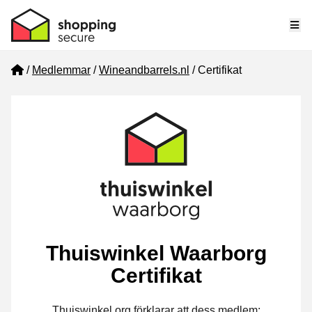
Me
Home
Medlemmar
Wineandbarrels.nl
Certifikat
Thuiswinkel Waarborg
Certifikat
Thuiswinkel.org förklarar att dess medlem: