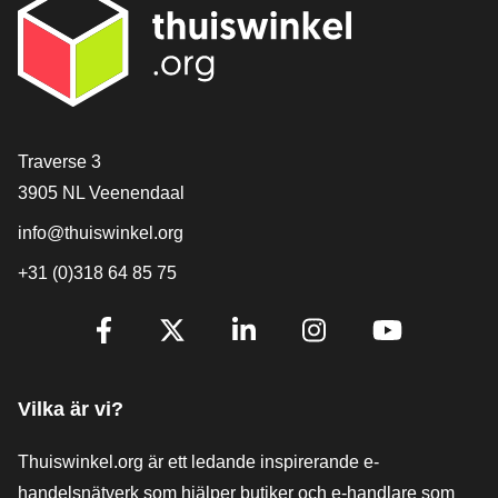
[_General:Contact]
Traverse 3
3905 NL Veenendaal
info@thuiswinkel.org
+31 (0)318 64 85 75
[_General:SocialMediaTitle]
Facebook
X
LinkedIn
Instagram
YouTube
Vilka är vi?
Thuiswinkel.org är ett ledande inspirerande e-
handelsnätverk som hjälper butiker och e-handlare som