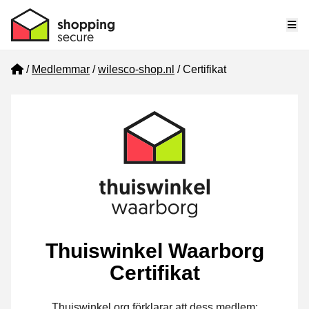
Me
Home
Medlemmar
wilesco-shop.nl
Certifikat
Thuiswinkel Waarborg
Certifikat
Thuiswinkel.org förklarar att dess medlem: