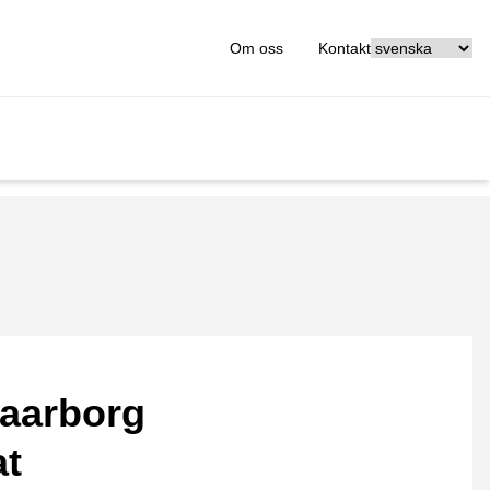
[_General:Langu
Om oss
Kontakt
aarborg
at