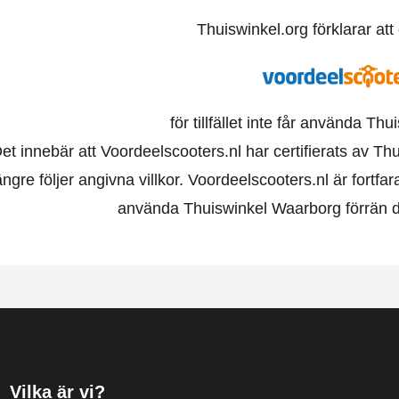
Thuiswinkel.org förklarar at
för tillfället inte får använda Th
et innebär att Voordeelscooters.nl har certifierats av Th
ängre följer angivna villkor. Voordeelscooters.nl är fort
använda Thuiswinkel Waarborg förrän de 
Vilka är vi?