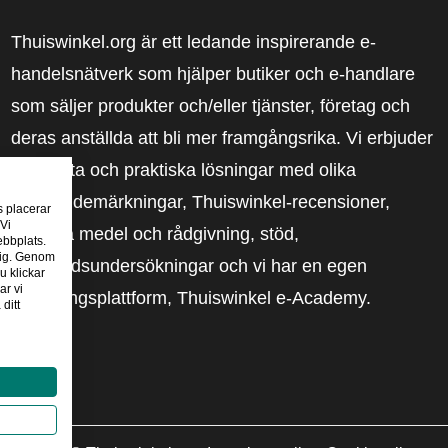
Thuiswinkel.org är ett ledande inspirerande e-
handelsnätverk som hjälper butiker och e-handlare
som säljer produkter och/eller tjänster, företag och
deras anställda att bli mer framgångsrika. Vi erbjuder
relevanta och praktiska lösningar med olika
förtroendemärkningar, Thuiswinkel-recensioner,
s placerar
 Vi
rättsliga medel och rådgivning, stöd,
ebbplats.
 dig. Genom
marknadsundersökningar och vi har en egen
u klickar
ar vi
utbildningsplattform, Thuiswinkel e-Academy.
ditt