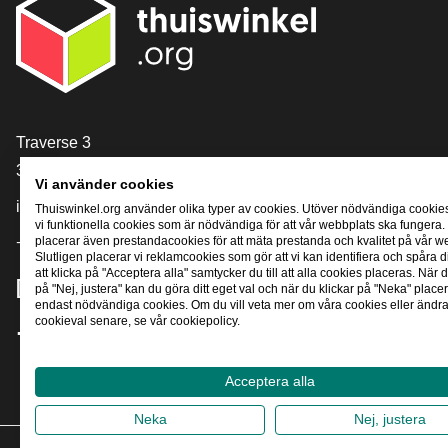
[_General:Contact]
Traverse 3
3905 NL Veenendaal
Vi använder cookies
info@thuiswinkel.org
Thuiswinkel.org använder olika typer av cookies. Utöver nödvändiga cookie
vi funktionella cookies som är nödvändiga för att vår webbplats ska fungera.
placerar även prestandacookies för att mäta prestanda och kvalitet på vår w
+31 (0)318 64 85 75
Slutligen placerar vi reklamcookies som gör att vi kan identifiera och spåra
att klicka på "Acceptera alla" samtycker du till att alla cookies placeras. När d
[_General:SocialMediaTitle]
på "Nej, justera" kan du göra ditt eget val och när du klickar på "Neka" placer
endast nödvändiga cookies. Om du vill veta mer om våra cookies eller ändra 
cookieval senare, se vår cookiepolicy.
Facebook
X
LinkedIn
Instagram
YouTube
Acceptera alla
Neka
Nej, justera