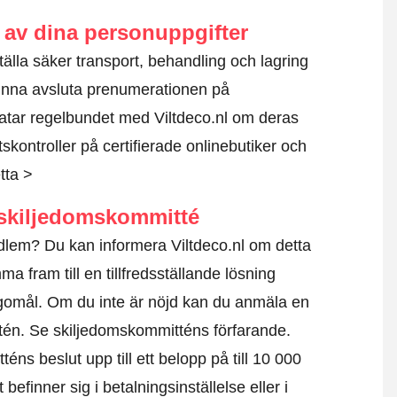
av dina personuppgifter
rställa säker transport, behandling och lagring
unna avsluta prenumerationen på
atar regelbundet med Viltdeco.nl om deras
kontroller på certifierade onlinebutiker och
tta >
skiljedomskommitté
dlem? Du kan informera Viltdeco.nl om detta
a fram till en tillfredsställande lösning
agomål. Om du inte är nöjd kan du anmäla en
ttén.
Se skiljedomskommitténs förfarande.
éns beslut upp till ett belopp på till 10 000
befinner sig i betalningsinställelse eller i