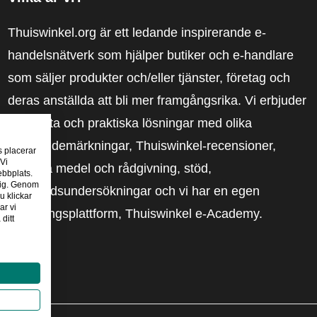
Thuiswinkel.org är ett ledande inspirerande e-
handelsnätverk som hjälper butiker och e-handlare
som säljer produkter och/eller tjänster, företag och
deras anställda att bli mer framgångsrika. Vi erbjuder
relevanta och praktiska lösningar med olika
förtroendemärkningar, Thuiswinkel-recensioner,
s placerar
 Vi
rättsliga medel och rådgivning, stöd,
ebbplats.
 dig. Genom
marknadsundersökningar och vi har en egen
u klickar
ar vi
utbildningsplattform, Thuiswinkel e-Academy.
ditt