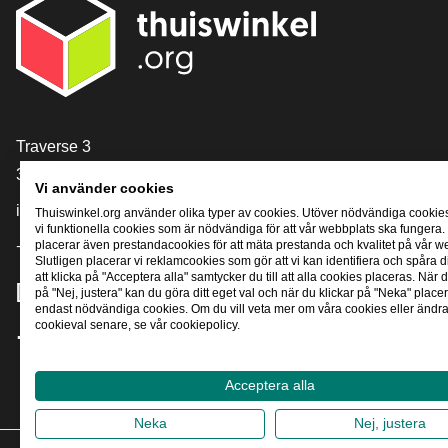
[_General:Contact]
Traverse 3
3905 NL Veenendaal
Vi använder cookies
info@thuiswinkel.org
Thuiswinkel.org använder olika typer av cookies. Utöver nödvändiga cookie
vi funktionella cookies som är nödvändiga för att vår webbplats ska fungera.
+31 (0)318 64 85 75
placerar även prestandacookies för att mäta prestanda och kvalitet på vår w
Slutligen placerar vi reklamcookies som gör att vi kan identifiera och spåra
att klicka på "Acceptera alla" samtycker du till att alla cookies placeras. När d
[_General:SocialMediaTitle]
på "Nej, justera" kan du göra ditt eget val och när du klickar på "Neka" placer
endast nödvändiga cookies. Om du vill veta mer om våra cookies eller ändra 
cookieval senare, se vår cookiepolicy.
Facebook
X
LinkedIn
Instagram
YouTube
Acceptera alla
Neka
Nej, justera