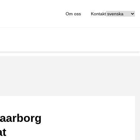
[_General:Langu
Om oss
Kontakt
aarborg
at