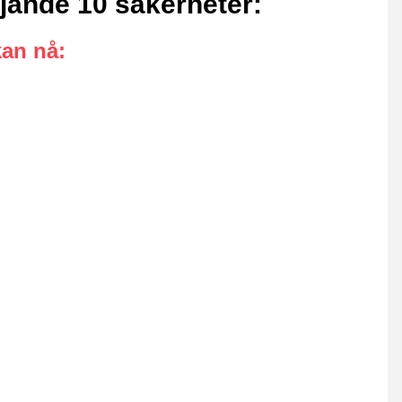
ljande 10 säkerheter
:
kan nå
: