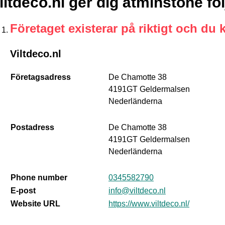
iltdeco.nl ger dig åtminstone fö
Företaget existerar på riktigt och du 
Viltdeco.nl
Företagsadress
De Chamotte 38
4191GT Geldermalsen
Nederländerna
Postadress
De Chamotte 38
4191GT Geldermalsen
Nederländerna
Phone number
0345582790
E-post
info@viltdeco.nl
Website URL
https://www.viltdeco.nl/