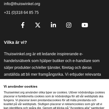
info@thuiswinkel.org
+31 (0)318 64 85 75
[_General:SocialMediaTitle]
Facebook
X
LinkedIn
Instagram
YouTube
Vilka är vi?
Thuiswinkel.org är ett ledande inspirerande e-
handelsnätverk som hjälper butiker och e-handlare som
säljer produkter och/eller tjänster, företag och deras
anställda att bli mer framgångsrika. Vi erbjuder relevanta
och praktiska lösningar med olika förtroendemärkningar,
Vi använder cookies
Thuiswinkel-recensioner, rättsliga medel och rådgivning,
Thuiswinkel.org använder olika typer av cookies. Utöver nödvändiga cookies
stöd, marknadsundersökningar och vi har en egen
placerar vi funktionella cookies som är nödvändiga för att vår webbplats ska
fungera. Vi placerar även prestandacookies för att mäta prestanda och
utbildningsplattform, Thuiswinkel e-Academy.
kvalitet på vår webbplats. Slutligen placerar vi reklamcookies som gör att vi
kan identifiera och spåra dig. Genom att klicka på "Acceptera alla" samtycker