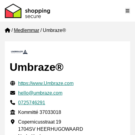
Me
Home
Medlemmar
Umbraze®
Umbraze®
Verifierade kontaktuppgifter
Website URL
https://www.Umbraze.com
E-post
hello@umbraze.com
Phone number
0725746291
Kommitté
Kommitté 37033018
Företagsadress
Copernicusstraat 19
1704SV HEERHUGOWAARD