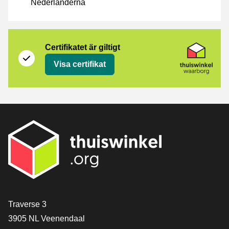
Nederländerna
Certifikat
Thuiswinkel Waarborg
Certifikatet är giltigt
Visa certifikat
[_General:Contact]
Traverse 3
3905 NL Veenendaal