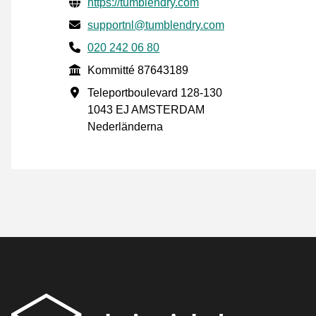
Verifierade kontaktuppgifter
Website URL
https://tumblendry.com
E-post
supportnl@tumblendry.com
Phone number
020 242 06 80
Kommitté
Kommitté 87643189
Företagsadress
Teleportboulevard 128-130
1043 EJ AMSTERDAM
Nederländerna