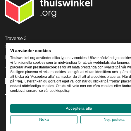
[_General:Contact]
Traverse 3
3905 NL Veenendaal
Vi använder cookies
info@thuiswinkel.org
Thuiswinkel.org använder olika typer av cookies. Utöver nödvändiga cookie
vi funktionella cookies som är nödvändiga för att vår webbplats ska fungera.
placerar även prestandacookies för att mäta prestanda och kvalitet på vår w
+31 (0)318 64 85 75
Slutligen placerar vi reklamcookies som gör att vi kan identifiera och spåra
att klicka på "Acceptera alla" samtycker du till att alla cookies placeras. När d
[_General:SocialMediaTitle]
på "Nej, justera" kan du göra ditt eget val och när du klickar på "Neka" placer
endast nödvändiga cookies. Om du vill veta mer om våra cookies eller ändra 
cookieval senare, se vår cookiepolicy.
Facebook
X
LinkedIn
Instagram
YouTube
Acceptera alla
Neka
Nej, justera