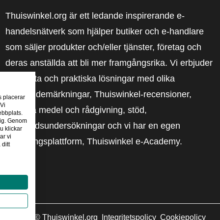
Thuiswinkel.org är ett ledande inspirerande e-
handelsnätverk som hjälper butiker och e-handlare
som säljer produkter och/eller tjänster, företag och
deras anställda att bli mer framgångsrika. Vi erbjuder
relevanta och praktiska lösningar med olika
förtroendemärkningar, Thuiswinkel-recensioner,
s placerar
 Vi
rättsliga medel och rådgivning, stöd,
ebbplats.
 dig. Genom
marknadsundersökningar och vi har en egen
u klickar
ar vi
utbildningsplattform, Thuiswinkel e-Academy.
ditt
2026
©
Thuiswinkel.org
Integritetspolicy
Cookiepolicy