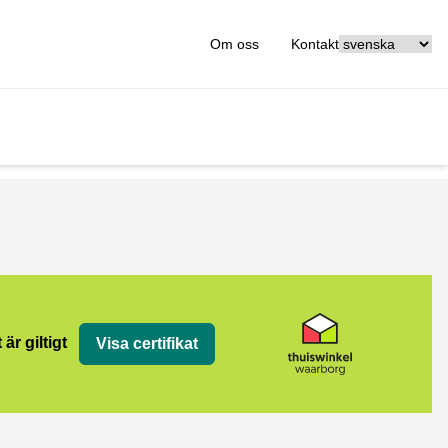
[_General:Langu
Om oss
Kontakt
org
 är giltigt
Visa certifikat