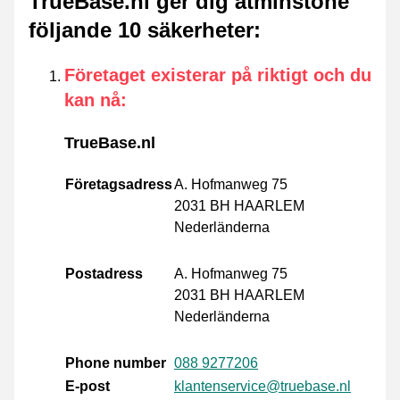
TrueBase.nl ger dig åtminstone
följande 10 säkerheter
:
Företaget existerar på riktigt och du
kan nå
:
TrueBase.nl
Företagsadress
A. Hofmanweg 75
2031 BH HAARLEM
Nederländerna
Postadress
A. Hofmanweg 75
2031 BH HAARLEM
Nederländerna
Phone number
088 9277206
E-post
klantenservice@truebase.nl