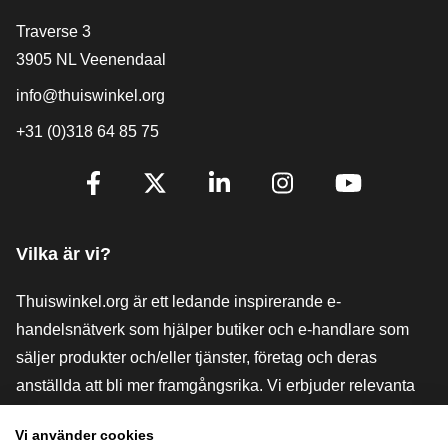
[_General:Contact]
Traverse 3
3905 NL Veenendaal
info@thuiswinkel.org
+31 (0)318 64 85 75
[_General:SocialMediaTitle]
Facebook
X
LinkedIn
Instagram
YouTube
Vilka är vi?
Thuiswinkel.org är ett ledande inspirerande e-
handelsnätverk som hjälper butiker och e-handlare som
säljer produkter och/eller tjänster, företag och deras
anställda att bli mer framgångsrika. Vi erbjuder relevanta
och praktiska lösningar med olika förtroendemärkningar,
Vi använder cookies
Thuiswinkel-recensioner, rättsliga medel och rådgivning,