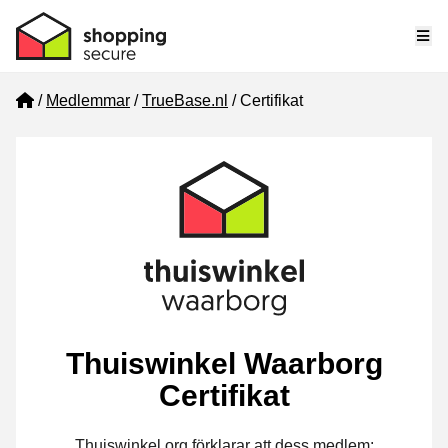
Me
Home
Medlemmar
TrueBase.nl
Certifikat
Thuiswinkel Waarborg
Certifikat
Thuiswinkel.org förklarar att dess medlem: