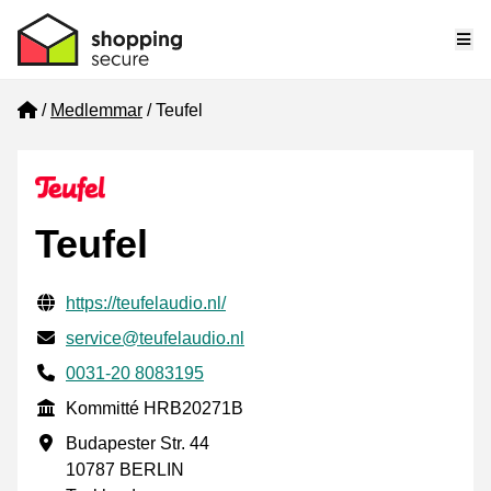
Me
Home
Medlemmar
Teufel
Teufel
Verifierade kontaktuppgifter
Website URL
https://teufelaudio.nl/
E-post
service@teufelaudio.nl
Phone number
0031-20 8083195
Kommitté
Kommitté HRB20271B
Företagsadress
Budapester Str. 44
10787 BERLIN