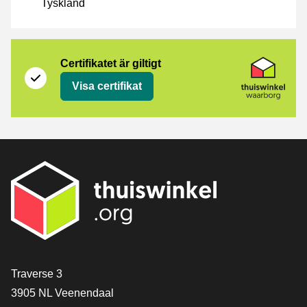
Tyskland
Certifikat
Thuiswinkel Waarborg
Certifikatet är giltigt
Visa certifikat
[_General:Contact]
Traverse 3
3905 NL Veenendaal