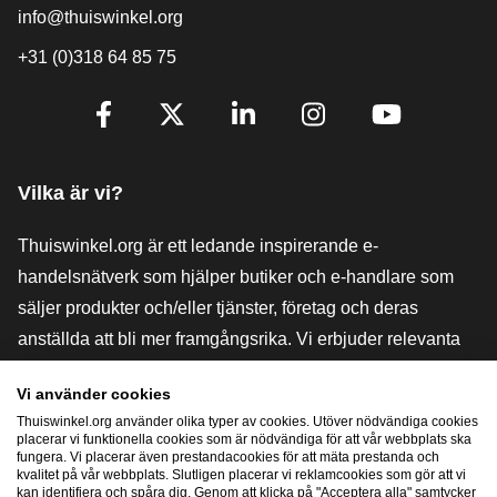
info@thuiswinkel.org
+31 (0)318 64 85 75
[_General:SocialMediaTitle]
Facebook
X
LinkedIn
Instagram
YouTube
Vilka är vi?
Thuiswinkel.org är ett ledande inspirerande e-
handelsnätverk som hjälper butiker och e-handlare som
säljer produkter och/eller tjänster, företag och deras
anställda att bli mer framgångsrika. Vi erbjuder relevanta
och praktiska lösningar med olika förtroendemärkningar,
Vi använder cookies
Thuiswinkel-recensioner, rättsliga medel och rådgivning,
Thuiswinkel.org använder olika typer av cookies. Utöver nödvändiga cookies
stöd, marknadsundersökningar och vi har en egen
placerar vi funktionella cookies som är nödvändiga för att vår webbplats ska
fungera. Vi placerar även prestandacookies för att mäta prestanda och
utbildningsplattform, Thuiswinkel e-Academy.
kvalitet på vår webbplats. Slutligen placerar vi reklamcookies som gör att vi
kan identifiera och spåra dig. Genom att klicka på "Acceptera alla" samtycker