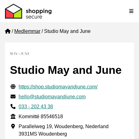
Me
Home
Medlemmar
Studio May and June
Studio May and June
Verifierade kontaktuppgifter
Website URL
https://shop.studiomayandjune.com/
E-post
hello@studiomayandjune.com
Phone number
033 - 202 43 38
Kommitté
Kommitté 85546518
Företagsadress
Parallelweg 19, Woudenberg, Nederland
3931MS Woudenberg