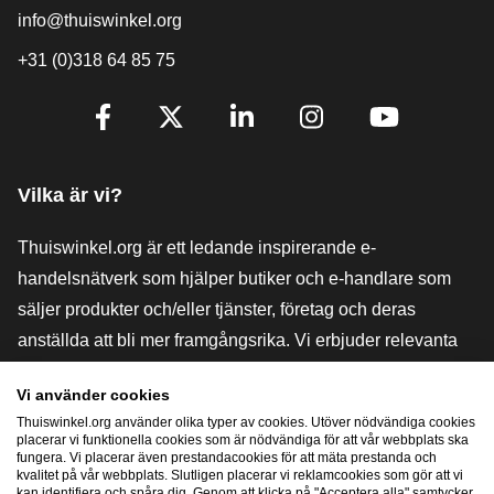
info@thuiswinkel.org
+31 (0)318 64 85 75
[_General:SocialMediaTitle]
Facebook
X
LinkedIn
Instagram
YouTube
Vilka är vi?
Thuiswinkel.org är ett ledande inspirerande e-
handelsnätverk som hjälper butiker och e-handlare som
säljer produkter och/eller tjänster, företag och deras
anställda att bli mer framgångsrika. Vi erbjuder relevanta
och praktiska lösningar med olika förtroendemärkningar,
Vi använder cookies
Thuiswinkel-recensioner, rättsliga medel och rådgivning,
Thuiswinkel.org använder olika typer av cookies. Utöver nödvändiga cookies
stöd, marknadsundersökningar och vi har en egen
placerar vi funktionella cookies som är nödvändiga för att vår webbplats ska
fungera. Vi placerar även prestandacookies för att mäta prestanda och
utbildningsplattform, Thuiswinkel e-Academy.
kvalitet på vår webbplats. Slutligen placerar vi reklamcookies som gör att vi
kan identifiera och spåra dig. Genom att klicka på "Acceptera alla" samtycker