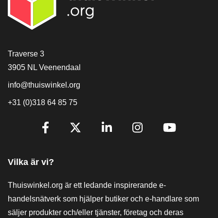
[_General:Contact]
Traverse 3
3905 NL Veenendaal
info@thuiswinkel.org
+31 (0)318 64 85 75
[_General:SocialMediaTitle]
Facebook
X
LinkedIn
Instagram
YouTube
Vilka är vi?
Thuiswinkel.org är ett ledande inspirerande e-
handelsnätverk som hjälper butiker och e-handlare som
säljer produkter och/eller tjänster, företag och deras