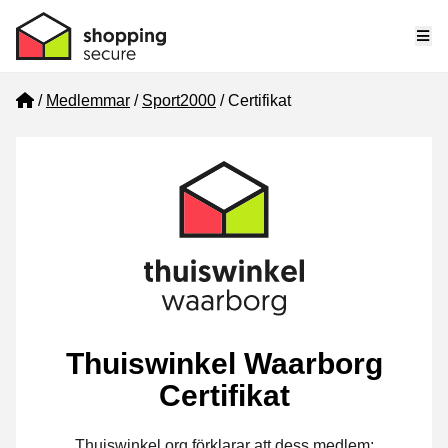
Me
Home
Medlemmar
Sport2000
Certifikat
Thuiswinkel Waarborg
Certifikat
Thuiswinkel.org förklarar att dess medlem: