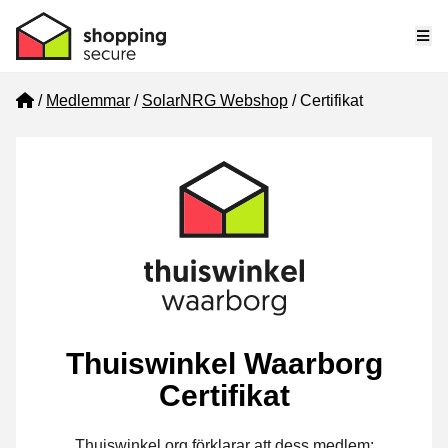
Me
Home
Medlemmar
SolarNRG Webshop
Certifikat
Thuiswinkel Waarborg
Certifikat
Thuiswinkel.org förklarar att dess medlem: