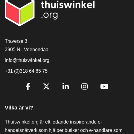
[_General:Contact]
Traverse 3
3905 NL Veenendaal
info@thuiswinkel.org
+31 (0)318 64 85 75
[_General:SocialMediaTitle]
Facebook
X
LinkedIn
Instagram
YouTube
Vilka är vi?
Thuiswinkel.org är ett ledande inspirerande e-
handelsnätverk som hjälper butiker och e-handlare som