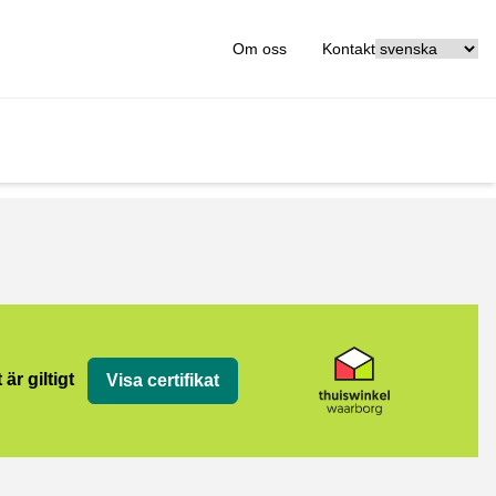
[_General:Langu
Om oss
Kontakt
org
 är giltigt
Visa certifikat