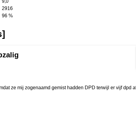
9,0
2916
96 %
s]
pzalig
Format]
mdat ze mij zogenaamd gemist hadden DPD terwijl er vijf dpd a