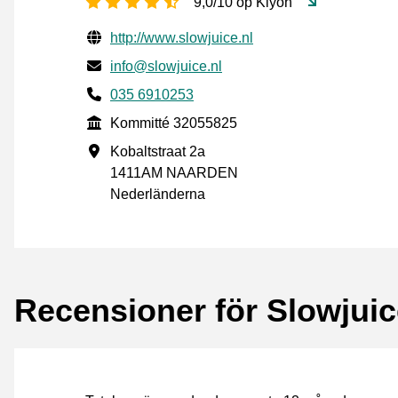
[_General:NumberOfStarsPluralFo
9,0/10 op Kiyoh
Verifierade kontaktuppgifter
Website URL
http://www.slowjuice.nl
E-post
info@slowjuice.nl
Phone number
035 6910253
Kommitté
Kommitté 32055825
Företagsadress
Kobaltstraat 2a
1411AM NAARDEN
Nederländerna
Recensioner för Slowjuic