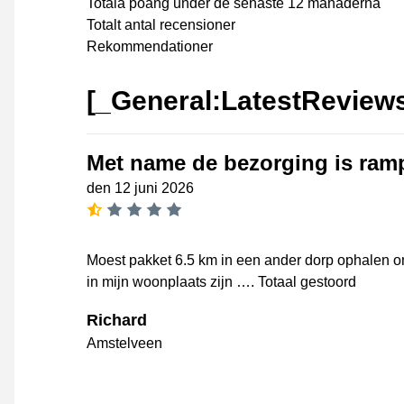
Totala poäng under de senaste 12 månaderna
Totalt antal recensioner
Rekommendationer
[_General:LatestReview
Met name de bezorging is ram
den 12 juni 2026
[_General:NumberOfStarsSingular
Moest pakket 6.5 km in een ander dorp ophalen o
in mijn woonplaats zijn …. Totaal gestoord
Richard
Amstelveen