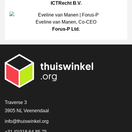
ICTRecht B.V.
Eveline van Manen
,
Co-CEO
Forus-P Ltd.
[_General:Contact]
Traverse 3
3905 NL Veenendaal
info@thuiswinkel.org
+31 (0)318 64 85 75