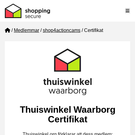
Me
Home
Medlemmar
shop4actioncams
Certifikat
Thuiswinkel Waarborg
Certifikat
Thuiswinkel.org förklarar att dess medlem: