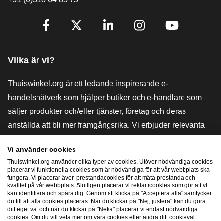
[_General:SocialMediaTitle]
Facebook
X
LinkedIn
Instagram
YouTube
Vilka är vi?
Thuiswinkel.org är ett ledande inspirerande e-
handelsnätverk som hjälper butiker och e-handlare som
säljer produkter och/eller tjänster, företag och deras
anställda att bli mer framgångsrika. Vi erbjuder relevanta
och praktiska lösningar med olika förtroendemärkningar,
Vi använder cookies
Thuiswinkel-recensioner, rättsliga medel och rådgivning,
Thuiswinkel.org använder olika typer av cookies. Utöver nödvändiga cookies
stöd, marknadsundersökningar och vi har en egen
placerar vi funktionella cookies som är nödvändiga för att vår webbplats ska
fungera. Vi placerar även prestandacookies för att mäta prestanda och
utbildningsplattform, Thuiswinkel e-Academy.
kvalitet på vår webbplats. Slutligen placerar vi reklamcookies som gör att vi
kan identifiera och spåra dig. Genom att klicka på "Acceptera alla" samtycker
du till att alla cookies placeras. När du klickar på "Nej, justera" kan du göra
ditt eget val och när du klickar på "Neka" placerar vi endast nödvändiga
Navigera snabbt
cookies. Om du vill veta mer om våra cookies eller ändra ditt cookieval