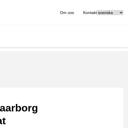
[_General:Langu
Om oss
Kontakt
aarborg
at