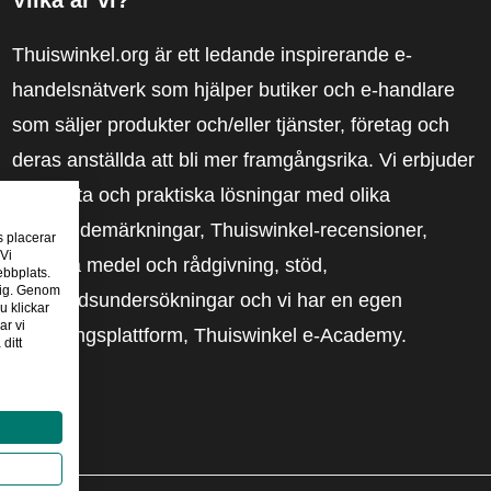
Thuiswinkel.org är ett ledande inspirerande e-
handelsnätverk som hjälper butiker och e-handlare
som säljer produkter och/eller tjänster, företag och
deras anställda att bli mer framgångsrika. Vi erbjuder
relevanta och praktiska lösningar med olika
förtroendemärkningar, Thuiswinkel-recensioner,
s placerar
 Vi
rättsliga medel och rådgivning, stöd,
ebbplats.
 dig. Genom
marknadsundersökningar och vi har en egen
u klickar
ar vi
utbildningsplattform, Thuiswinkel e-Academy.
ditt