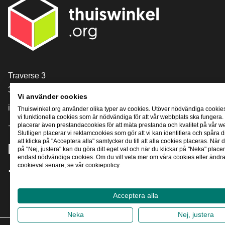
[_General:Contact]
Traverse 3
3905 NL Veenendaal
Vi använder cookies
info@thuiswinkel.org
Thuiswinkel.org använder olika typer av cookies. Utöver nödvändiga cookie
vi funktionella cookies som är nödvändiga för att vår webbplats ska fungera.
+31 (0)318 64 85 75
placerar även prestandacookies för att mäta prestanda och kvalitet på vår w
Slutligen placerar vi reklamcookies som gör att vi kan identifiera och spåra
att klicka på "Acceptera alla" samtycker du till att alla cookies placeras. När d
[_General:SocialMediaTitle]
på "Nej, justera" kan du göra ditt eget val och när du klickar på "Neka" placer
endast nödvändiga cookies. Om du vill veta mer om våra cookies eller ändra 
cookieval senare, se vår cookiepolicy.
Facebook
X
LinkedIn
Instagram
YouTube
Acceptera alla
Neka
Nej, justera