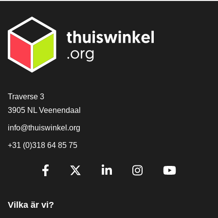
[_General:Contact]
Traverse 3
3905 NL Veenendaal
info@thuiswinkel.org
+31 (0)318 64 85 75
[_General:SocialMediaTitle]
Facebook
X
LinkedIn
Instagram
YouTube
Vilka är vi?