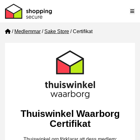
Me
Home
Medlemmar
Sake Store
Certifikat
Thuiswinkel Waarborg
Certifikat
Thuiswinkel.org förklarar att dess medlem: