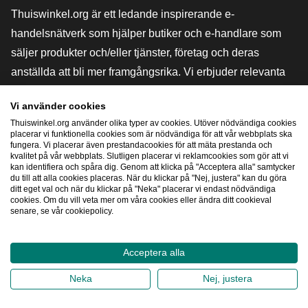
Thuiswinkel.org är ett ledande inspirerande e-
handelsnätverk som hjälper butiker och e-handlare som
säljer produkter och/eller tjänster, företag och deras
anställda att bli mer framgångsrika. Vi erbjuder relevanta
och praktiska lösningar med olika förtroendemärkningar,
Vi använder cookies
Thuiswinkel-recensioner, rättsliga medel och rådgivning,
Thuiswinkel.org använder olika typer av cookies. Utöver nödvändiga cookies
stöd, marknadsundersökningar och vi har en egen
placerar vi funktionella cookies som är nödvändiga för att vår webbplats ska
fungera. Vi placerar även prestandacookies för att mäta prestanda och
utbildningsplattform, Thuiswinkel e-Academy.
kvalitet på vår webbplats. Slutligen placerar vi reklamcookies som gör att vi
kan identifiera och spåra dig. Genom att klicka på "Acceptera alla" samtycker
du till att alla cookies placeras. När du klickar på "Nej, justera" kan du göra
ditt eget val och när du klickar på "Neka" placerar vi endast nödvändiga
Navigera snabbt
cookies. Om du vill veta mer om våra cookies eller ändra ditt cookieval
senare, se vår cookiepolicy.
[_G
Acceptera alla
2026
©
Thuiswinkel.org
Neka
Nej, justera
Integritetspolicy
Cookiepolicy