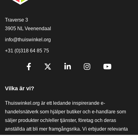
[_General:Contact]
Traverse 3
3905 NL Veenendaal
info@thuiswinkel.org
+31 (0)318 64 85 75
[_General:SocialMediaTitle]
Facebook
X
LinkedIn
Instagram
YouTube
Vilka är vi?
Thuiswinkel.org är ett ledande inspirerande e-
handelsnätverk som hjälper butiker och e-handlare som
säljer produkter och/eller tjänster, företag och deras
anställda att bli mer framgångsrika. Vi erbjuder relevanta
och praktiska lösningar med olika förtroendemärkningar,