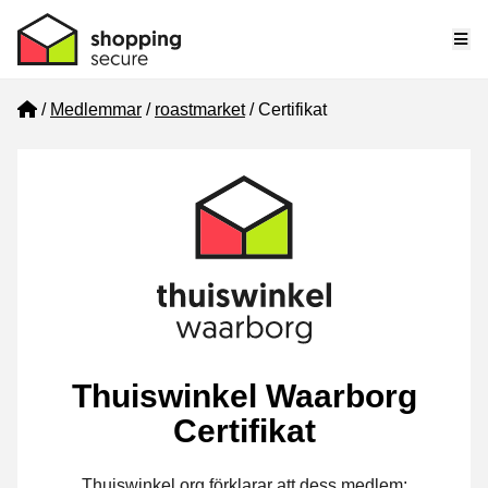
Me
Home
Medlemmar
roastmarket
Certifikat
Thuiswinkel Waarborg
Certifikat
Thuiswinkel.org förklarar att dess medlem: