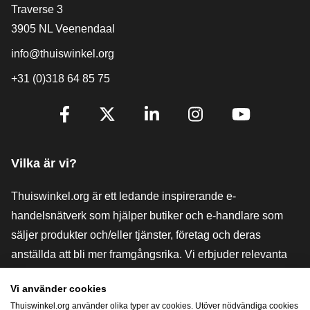
[_General:Contact]
Traverse 3
3905 NL Veenendaal
info@thuiswinkel.org
+31 (0)318 64 85 75
[_General:SocialMediaTitle]
Facebook
X
LinkedIn
Instagram
YouTube
Vilka är vi?
Thuiswinkel.org är ett ledande inspirerande e-
handelsnätverk som hjälper butiker och e-handlare som
säljer produkter och/eller tjänster, företag och deras
anställda att bli mer framgångsrika. Vi erbjuder relevanta
och praktiska lösningar med olika förtroendemärkningar,
Vi använder cookies
Thuiswinkel-recensioner, rättsliga medel och rådgivning,
Thuiswinkel.org använder olika typer av cookies. Utöver nödvändiga cookies