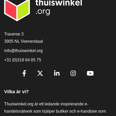
[_General:Contact]
Traverse 3
3905 NL Veenendaal
info@thuiswinkel.org
+31 (0)318 64 85 75
[_General:SocialMediaTitle]
Facebook
X
LinkedIn
Instagram
YouTube
Vilka är vi?
Thuiswinkel.org är ett ledande inspirerande e-
handelsnätverk som hjälper butiker och e-handlare som