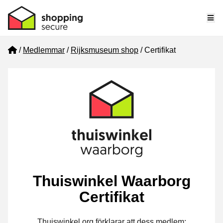
Me
Home
Medlemmar
Rijksmuseum shop
Certifikat
Thuiswinkel Waarborg
Certifikat
Thuiswinkel.org förklarar att dess medlem: