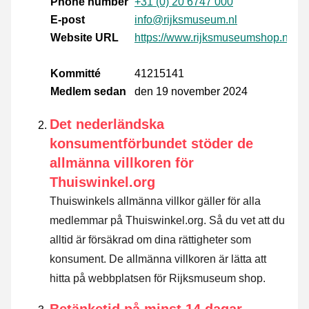
Phone number
+31 (0) 20 6747 000
E-post
info@rijksmuseum.nl
Website URL
https://www.rijksmuseumshop.nl/
Kommitté
41215141
Medlem sedan
den 19 november 2024
Det nederländska
konsumentförbundet stöder de
allmänna villkoren för
Thuiswinkel.org
Thuiswinkels allmänna villkor gäller för alla
medlemmar på Thuiswinkel.org. Så du vet att du
alltid är försäkrad om dina rättigheter som
konsument. De allmänna villkoren är lätta att
hitta på webbplatsen för Rijksmuseum shop.
Betänketid på minst 14 dagar